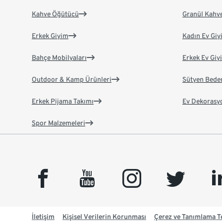
Kahve Öğütücü
Granül Kahv
Erkek Giyim
Kadın Ev Giy
Bahçe Mobilyaları
Erkek Ev Giy
Outdoor & Kamp Ürünleri
Sütyen Bede
Erkek Pijama Takımı
Ev Dekorasy
Spor Malzemeleri
facebook
youtube
instagram
twitter
link
İletişim
Kişisel Verilerin Korunması
Çerez ve Tanımlama Te