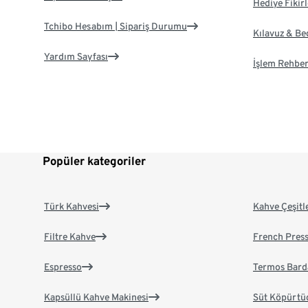
Hediye Fikirl
Tchibo Hesabım | Sipariş Durumu
Kılavuz & B
Yardım Sayfası
İşlem Rehber
Popüler kategoriler
Türk Kahvesi
Kahve Çeşitl
Filtre Kahve
French Pres
Espresso
Termos Bard
Kapsüllü Kahve Makinesi
Süt Köpürtü