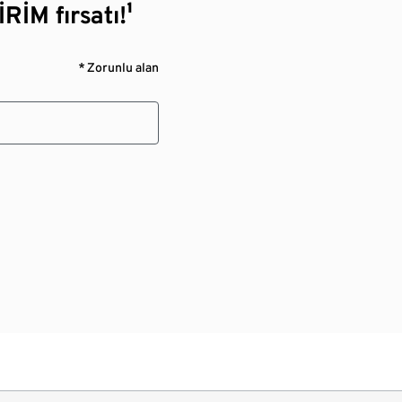
RİM fırsatı!¹
* Zorunlu alan