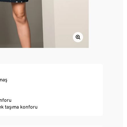
umaş
onforu
sek taşıma konforu