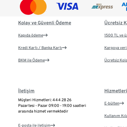
Kolay ve Güvenli Ödeme
Ücretsiz K
Kapıda ödeme
1500 TL ve ü
Kredi Kartı / Banka Kartı
Kargoya veril
BKM ile Ödeme
Ücretsiz Kol
İletişim
Hizmetler
Müşteri Hizmetleri: 444 28 26
E-bülten
Pazartesi - Pazar 09:00 - 19:00 saatleri
arasında hizmet vermektedir
Kullanım Kıl
E-posta ile iletişim