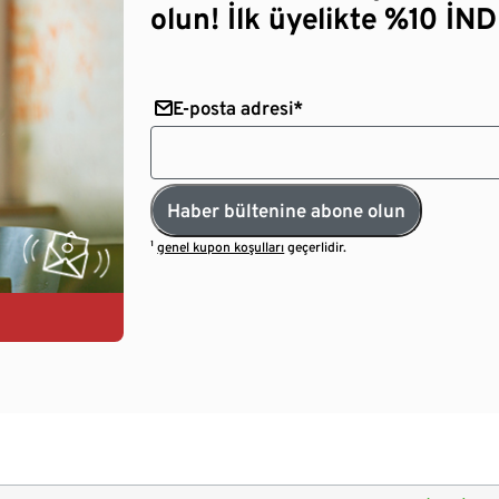
olun! İlk üyelikte %10 İNDİ
E-posta adresi*
Haber bültenine abone olun
¹
genel kupon koşulları
geçerlidir.