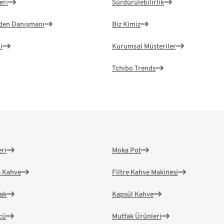
eri
Sürdürülebilirlik
eden Danışmanı
Biz Kimiz
i
Kurumsal Müşteriler
Tchibo Trends
eri
Moka Pot
s Kahve
Filtre Kahve Makinesi
ak
Kapsül Kahve
cü
Mutfak Ürünleri