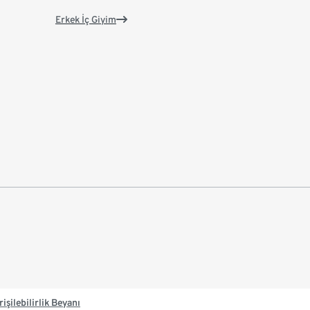
Erkek İç Giyim
rişilebilirlik Beyanı