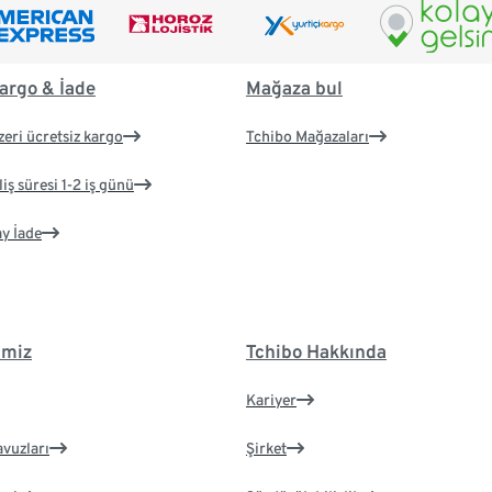
argo & İade
Mağaza bul
zeri ücretsiz kargo
Tchibo Mağazaları
iş süresi 1-2 iş günü
ay İade
imiz
Tchibo Hakkında
Kariyer
avuzları
Şirket