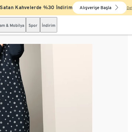
 Satan Kahvelerde %30 İndirim
Alışverişe Başla
De
şam & Mobilya
Spor
İndirim