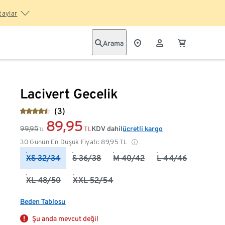
taylar
Arama
Lacivert Gecelik
(3)
89,95
99,95
KDV dahil
ücretli kargo
TL
TL
30 Günün En Düşük Fiyatı:
89,95
TL
XS 32/34
S 36/38
M 40/42
L 44/46
XL 48/50
XXL 52/54
Beden Tablosu
Şu anda mevcut değil