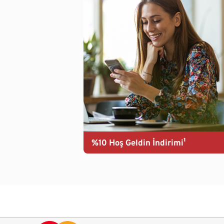
%10 Hoş Geldin İndirimi¹