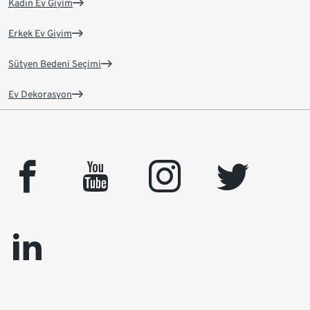
Kadın Ev Giyim
Erkek Ev Giyim
Sütyen Bedeni Seçimi
Ev Dekorasyon
facebook
youtube
instagram
twitter
linkedin