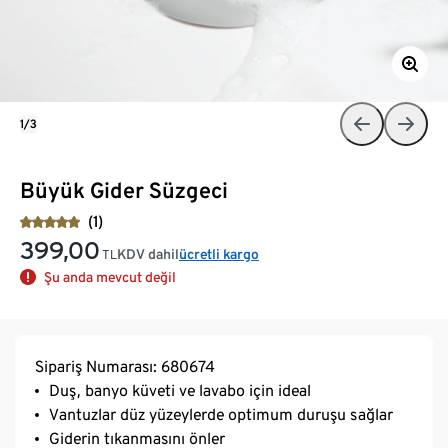
1/3
Büyük Gider Süzgeci
(1)
399,00
KDV dahil
ücretli kargo
TL
Şu anda mevcut değil
Sipariş Numarası: 680674
Duş, banyo küveti ve lavabo için ideal
Vantuzlar düz yüzeylerde optimum duruşu sağlar
Giderin tıkanmasını önler