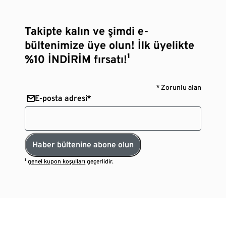
Takipte kalın ve şimdi e-
bültenimize üye olun! İlk üyelikte
%10 İNDİRİM fırsatı!¹
* Zorunlu alan
E-posta adresi*
Haber bültenine abone olun
¹
genel kupon koşulları
geçerlidir.