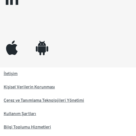
appleinc
android
İletişim
Kişisel Verilerin Korunması
Çerez ve Tanımlama Teknolojileri Yönetimi
Kullanım Şartları
Bilgi Toplumu Hizmetleri