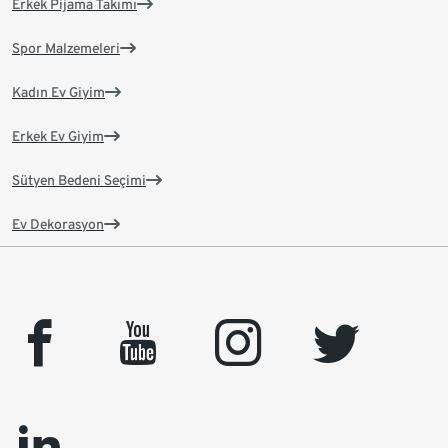
Erkek Pijama Takımı
Spor Malzemeleri
Kadın Ev Giyim
Erkek Ev Giyim
Sütyen Bedeni Seçimi
Ev Dekorasyon
facebook
youtube
instagram
twitter
linkedin