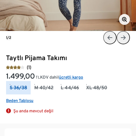
1/2
Taytlı Pijama Takımı
(1)
1.499,00
KDV dahil
ücretli kargo
TL
S 36/38
M 40/42
L 44/46
XL 48/50
Beden Tablosu
Şu anda mevcut değil