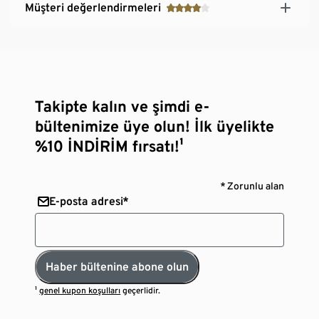
Müşteri değerlendirmeleri
Takipte kalın ve şimdi e-
bültenimize üye olun! İlk üyelikte
%10 İNDİRİM fırsatı!¹
* Zorunlu alan
E-posta adresi*
Haber bültenine abone olun
¹
genel kupon koşulları
geçerlidir.