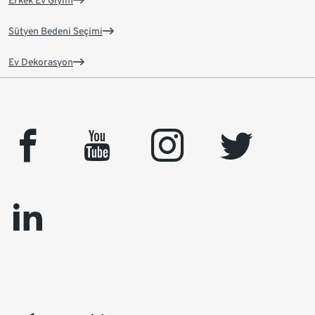
Erkek Ev Giyim
Sütyen Bedeni Seçimi
Ev Dekorasyon
facebook
youtube
instagram
twitter
linkedin