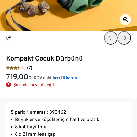
1/5
Kompakt Çocuk Dürbünü
(7)
719,00
KDV dahil
ücretli kargo
TL
Şu anda mevcut değil
Sipariş Numarası: 393462
Büyükler ve küçükler için hafif ve pratik
8 kat büyütme
8 x 21 mm lens çapı