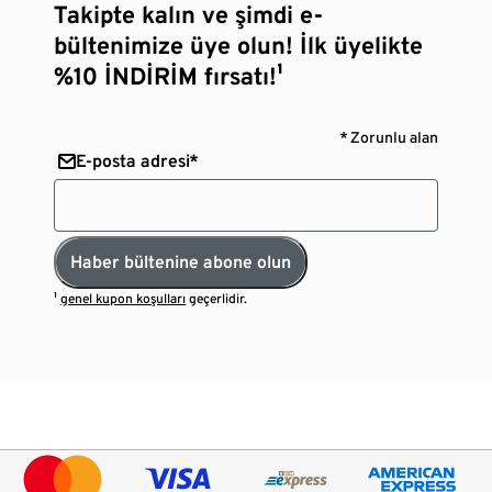
Takipte kalın ve şimdi e-
bültenimize üye olun! İlk üyelikte
%10 İNDİRİM fırsatı!¹
* Zorunlu alan
E-posta adresi*
Haber bültenine abone olun
¹
genel kupon koşulları
geçerlidir.