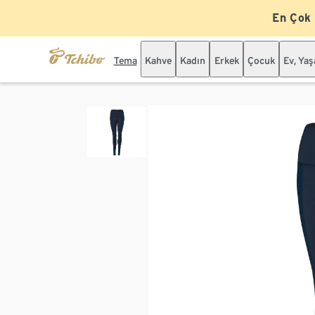
En Çok
Tema
Kahve
Kadın
Erkek
Çocuk
Ev, Ya