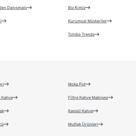
eden Danışmanı
Biz Kimiz
i
Kurumsal Müşteriler
Tchibo Trends
eri
Moka Pot
s Kahve
Filtre Kahve Makinesi
ak
Kapsül Kahve
cü
Mutfak Ürünleri