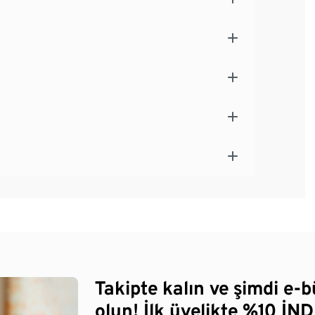
Takipte kalın ve şimdi e-
olun! İlk üyelikte %10 İNDİ