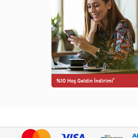
%10 Hoş Geldin İndirimi¹