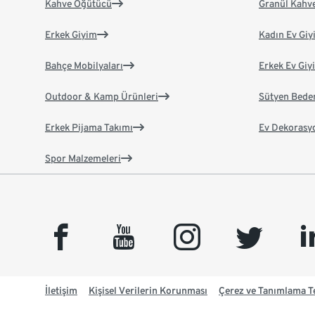
Kahve Öğütücü
Granül Kahv
Erkek Giyim
Kadın Ev Giy
Bahçe Mobilyaları
Erkek Ev Giy
Outdoor & Kamp Ürünleri
Sütyen Bede
Erkek Pijama Takımı
Ev Dekorasy
Spor Malzemeleri
facebook
youtube
instagram
twitter
link
İletişim
Kişisel Verilerin Korunması
Çerez ve Tanımlama Te