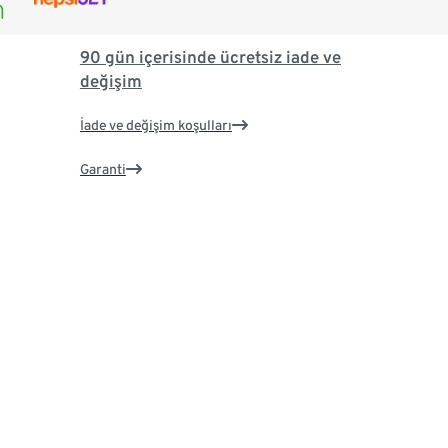
90 gün içerisinde ücretsiz iade ve
değişim
İade ve değişim koşulları
Garanti