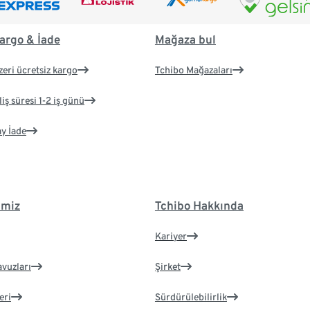
argo & İade
Mağaza bul
zeri ücretsiz kargo
Tchibo Mağazaları
iş süresi 1-2 iş günü
ay İade
imiz
Tchibo Hakkında
Kariyer
avuzları
Şirket
eri
Sürdürülebilirlik