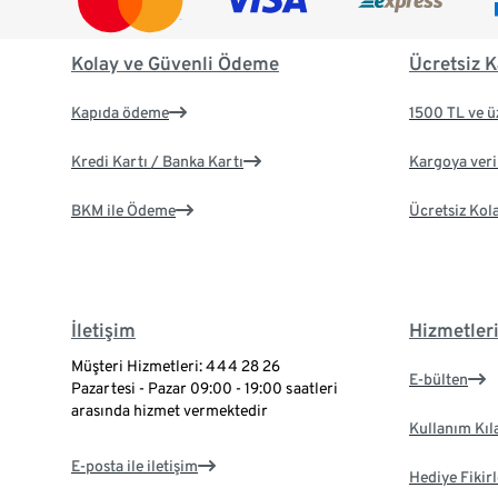
Kolay ve Güvenli Ödeme
Ücretsiz K
Kapıda ödeme
1500 TL ve ü
Kredi Kartı / Banka Kartı
Kargoya veril
BKM ile Ödeme
Ücretsiz Kol
İletişim
Hizmetler
Müşteri Hizmetleri: 444 28 26
E-bülten
Pazartesi - Pazar 09:00 - 19:00 saatleri
arasında hizmet vermektedir
Kullanım Kıl
E-posta ile iletişim
Hediye Fikirl