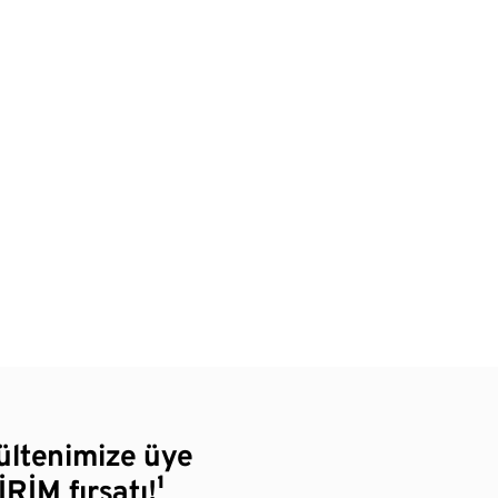
bültenimize üye
RİM fırsatı!¹