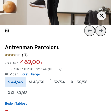
1/5
Antrenman Pantolonu
(17)
469,00
789,00
TL
TL
30 Günün En Düşük Fiyatı:
469,00
TL
KDV dahil
ücretli kargo
S 44/46
M 48/50
L 52/54
XL 56/58
XXL 60/62
Beden Tablosu