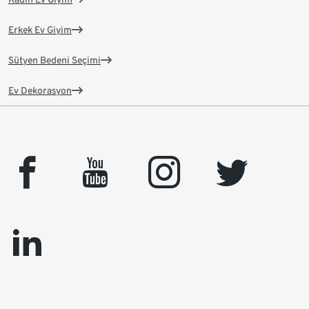
Erkek Ev Giyim
Sütyen Bedeni Seçimi
Ev Dekorasyon
facebook
youtube
instagram
twitter
linkedin