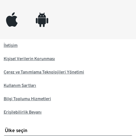
appleinc
android
İletişim
Kişisel Verilerin Korunması
Çerez ve Tanımlama Teknolojileri Yönetimi
Kullanım Şartları
Bilgi Toplumu Hizmetleri
Erişilebilirlik Beyanı
Ülke seçin