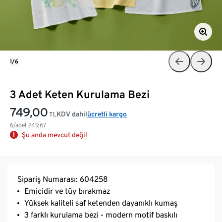
1/6
3 Adet Keten Kurulama Bezi
749,00
KDV dahil
ücretli kargo
TL
₺/adet
249,67
Şu anda mevcut değil
Sipariş Numarası: 604258
Emicidir ve tüy bırakmaz
Yüksek kaliteli saf ketenden dayanıklı kumaş
3 farklı kurulama bezi - modern motif baskılı