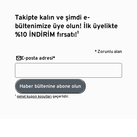
Takipte kalın ve şimdi e-
bültenimize üye olun! İlk üyelikte
%10 İNDİRİM fırsatı!¹
* Zorunlu alan
E-posta adresi*
Haber bültenine abone olun
¹
genel kupon koşulları
geçerlidir.