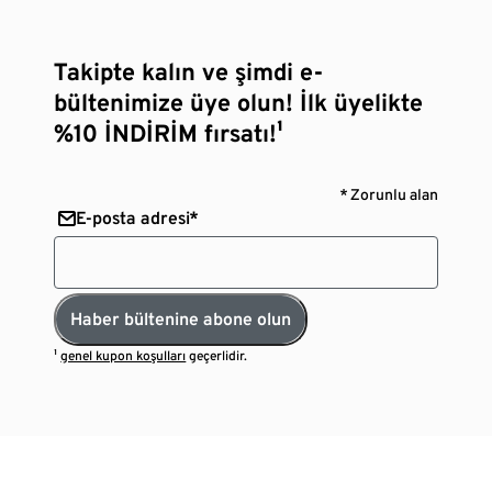
Takipte kalın ve şimdi e-
bültenimize üye olun! İlk üyelikte
%10 İNDİRİM fırsatı!¹
* Zorunlu alan
E-posta adresi*
Haber bültenine abone olun
¹
genel kupon koşulları
geçerlidir.