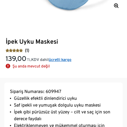
İpek Uyku Maskesi
(1)
139,00
KDV dahil
ücretli kargo
TL
Şu anda mevcut değil
Sipariş Numarası: 609947
Güzellik efektli dinlendirici uyku
Saf ipekli ve yumuşak dolgulu uyku maskesi
İpek gibi pürüzsüz üst yüzey – cilt ve saç için son
derece faydalı
Elektriklenmeyen ve mükemmel oturması için