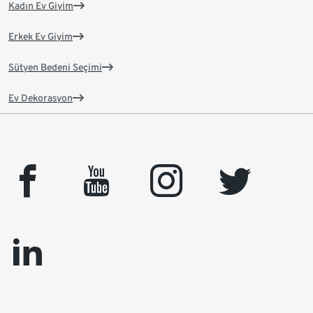
Kadın Ev Giyim
Erkek Ev Giyim
Sütyen Bedeni Seçimi
Ev Dekorasyon
facebook
youtube
instagram
twitter
linkedin