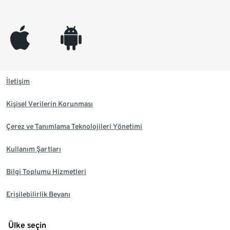
appleinc
android
İletişim
Kişisel Verilerin Korunması
Çerez ve Tanımlama Teknolojileri Yönetimi
Kullanım Şartları
Bilgi Toplumu Hizmetleri
Erişilebilirlik Beyanı
Ülke seçin