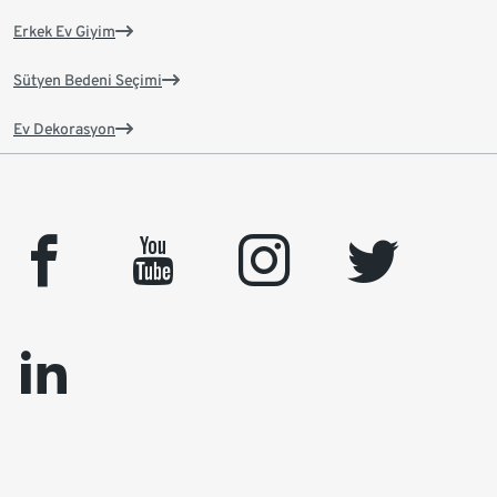
Erkek Ev Giyim
Sütyen Bedeni Seçimi
Ev Dekorasyon
facebook
youtube
instagram
twitter
linkedin