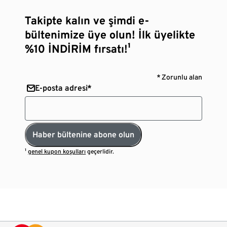
Takipte kalın ve şimdi e-
bültenimize üye olun! İlk üyelikte
%10 İNDİRİM fırsatı!¹
* Zorunlu alan
E-posta adresi*
Haber bültenine abone olun
¹
genel kupon koşulları
geçerlidir.