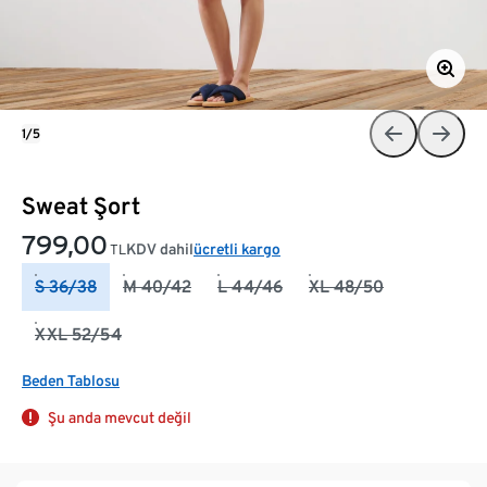
1/5
Sweat Şort
799,00
KDV dahil
ücretli kargo
TL
S 36/38
M 40/42
L 44/46
XL 48/50
XXL 52/54
Beden Tablosu
Şu anda mevcut değil