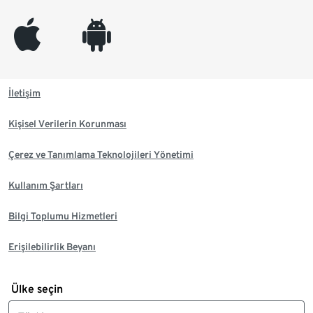
appleinc
android
İletişim
Kişisel Verilerin Korunması
Çerez ve Tanımlama Teknolojileri Yönetimi
Kullanım Şartları
Bilgi Toplumu Hizmetleri
Erişilebilirlik Beyanı
Ülke seçin