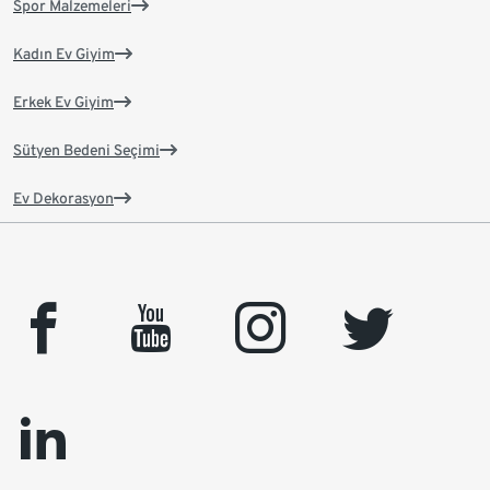
Spor Malzemeleri
Kadın Ev Giyim
Erkek Ev Giyim
Sütyen Bedeni Seçimi
Ev Dekorasyon
facebook
youtube
instagram
twitter
linkedin