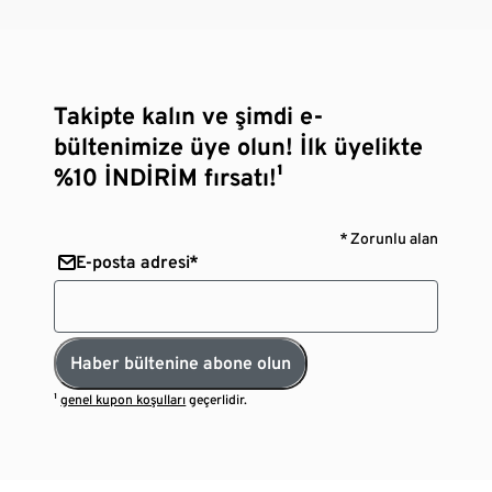
Takipte kalın ve şimdi e-
bültenimize üye olun! İlk üyelikte
%10 İNDİRİM fırsatı!¹
* Zorunlu alan
E-posta adresi*
Haber bültenine abone olun
¹
genel kupon koşulları
geçerlidir.