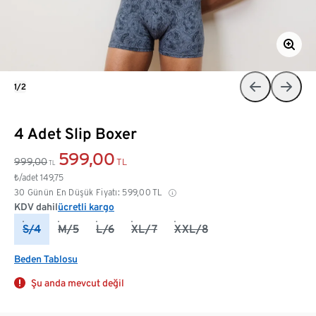
1/2
4 Adet Slip Boxer
599,00
999,00
TL
TL
₺/adet
149,75
30 Günün En Düşük Fiyatı:
599,00
TL
KDV dahil
ücretli kargo
S/4
M/5
L/6
XL/7
XXL/8
Beden Tablosu
Şu anda mevcut değil