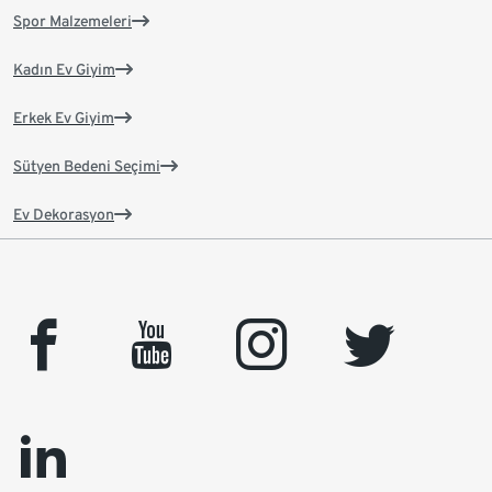
Spor Malzemeleri
Kadın Ev Giyim
Erkek Ev Giyim
Sütyen Bedeni Seçimi
Ev Dekorasyon
facebook
youtube
instagram
twitter
linkedin