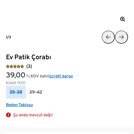
1/3
Ev Patik Çorabı
(3)
39,00
KDV dahil
ücretli kargo
TL
₺/adet
19,50
35-38
39-42
Beden Tablosu
Şu anda mevcut değil