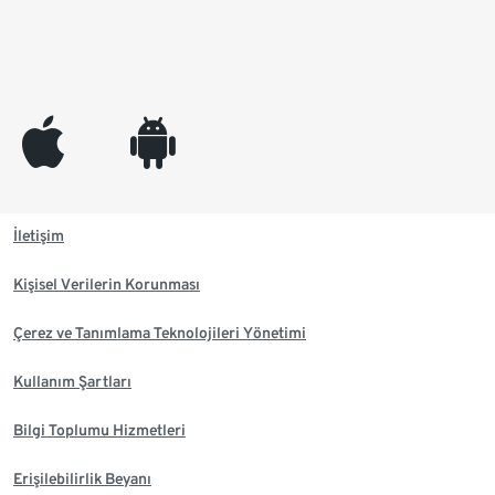
appleinc
android
İletişim
Kişisel Verilerin Korunması
Çerez ve Tanımlama Teknolojileri Yönetimi
Kullanım Şartları
Bilgi Toplumu Hizmetleri
Erişilebilirlik Beyanı