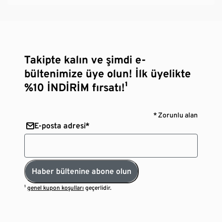
Takipte kalın ve şimdi e-
bültenimize üye olun! İlk üyelikte
%10 İNDİRİM fırsatı!¹
* Zorunlu alan
E-posta adresi*
Haber bültenine abone olun
¹
genel kupon koşulları
geçerlidir.