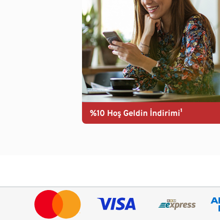
%10 Hoş Geldin İndirimi¹