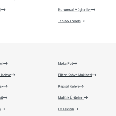
i
Kurumsal Müşteriler
Tchibo Trends
eri
Moka Pot
s Kahve
Filtre Kahve Makinesi
ak
Kapsül Kahve
cü
Mutfak Ürünleri
e
Ev Tekstili