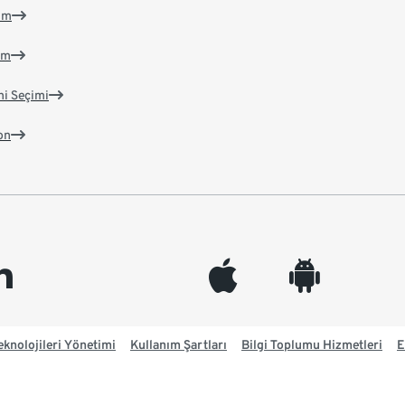
im
im
ni Seçimi
on
edin
appleinc
android
knolojileri Yönetimi
Kullanım Şartları
Bilgi Toplumu Hizmetleri
E