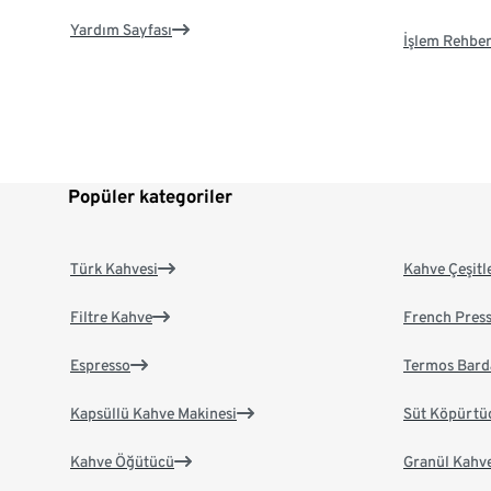
Yardım Sayfası
İşlem Rehber
Popüler kategoriler
Türk Kahvesi
Kahve Çeşitl
Filtre Kahve
French Pres
Espresso
Termos Bard
Kapsüllü Kahve Makinesi
Süt Köpürtü
Kahve Öğütücü
Granül Kahv