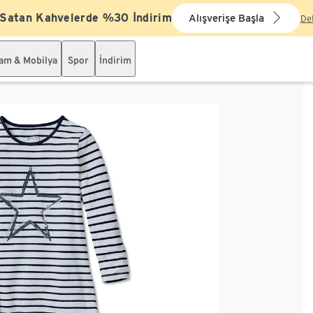
 Satan Kahvelerde %30 İndirim
Alışverişe Başla
De
şam & Mobilya
Spor
İndirim