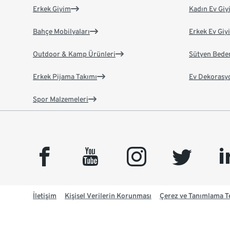
Erkek Giyim
Kadın Ev Giy
Bahçe Mobilyaları
Erkek Ev Giy
Outdoor & Kamp Ürünleri
Sütyen Bede
Erkek Pijama Takımı
Ev Dekorasy
Spor Malzemeleri
facebook
youtube
instagram
twitter
link
İletişim
Kişisel Verilerin Korunması
Çerez ve Tanımlama Te