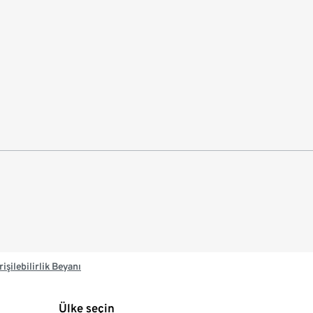
rişilebilirlik Beyanı
Ülke seçin