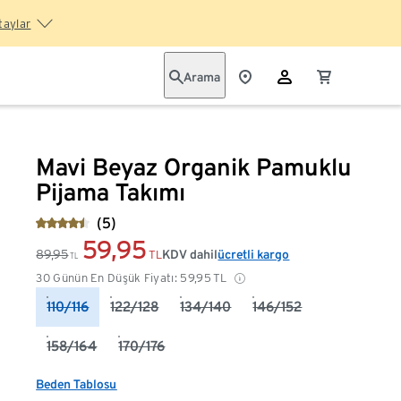
taylar
Arama
Mavi Beyaz Organik Pamuklu
Pijama Takımı
(5)
59,95
89,95
KDV dahil
ücretli kargo
TL
TL
30 Günün En Düşük Fiyatı:
59,95
TL
110/116
122/128
134/140
146/152
158/164
170/176
Beden Tablosu