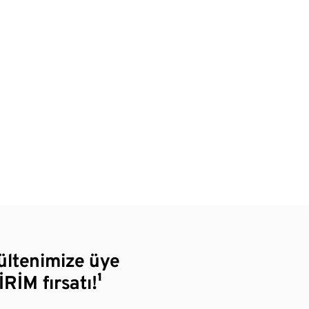
bültenimize üye
RİM fırsatı!¹