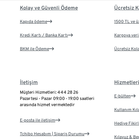
Kolay ve Güvenli Ödeme
Ücretsiz K
Kapıda ödeme
1500 TL ve ü
Kredi Kartı / Banka Kartı
Kargoya veril
BKM ile Ödeme
Ücretsiz Kol
İletişim
Hizmetler
Müşteri Hizmetleri: 444 28 26
E-bülten
Pazartesi - Pazar 09:00 - 19:00 saatleri
arasında hizmet vermektedir
Kullanım Kıl
E-posta ile iletişim
Hediye Fikirl
Tchibo Hesabım | Sipariş Durumu
Kılavuz & B