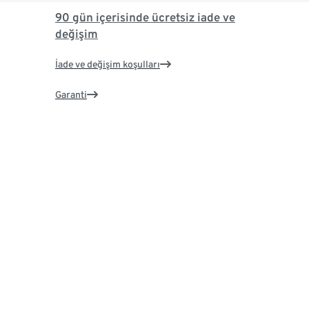
90 gün içerisinde ücretsiz iade ve
değişim
İade ve değişim koşulları
Garanti