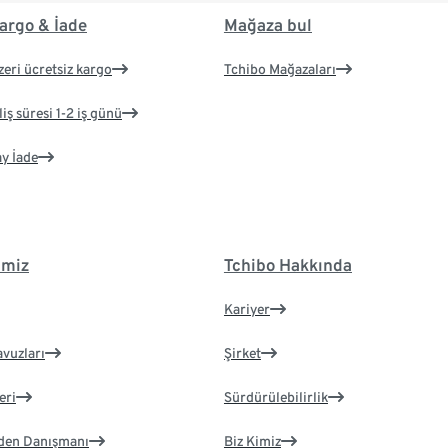
argo & İade
Mağaza bul
zeri ücretsiz kargo
Tchibo Mağazaları
iş süresi 1-2 iş günü
ay İade
imiz
Tchibo Hakkında
Kariyer
avuzları
Şirket
eri
Sürdürülebilirlik
eden Danışmanı
Biz Kimiz