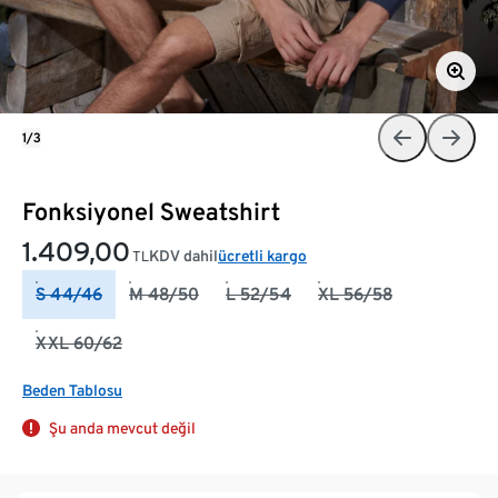
1/3
Fonksiyonel Sweatshirt
1.409,00
KDV dahil
ücretli kargo
TL
S 44/46
M 48/50
L 52/54
XL 56/58
XXL 60/62
Beden Tablosu
Şu anda mevcut değil