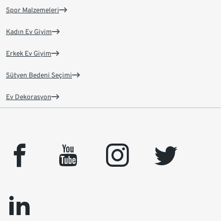
Spor Malzemeleri
Kadın Ev Giyim
Erkek Ev Giyim
Sütyen Bedeni Seçimi
Ev Dekorasyon
facebook
youtube
instagram
twitter
linkedin