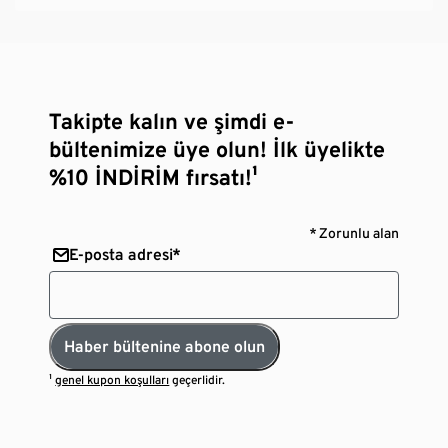
Takipte kalın ve şimdi e-
bültenimize üye olun! İlk üyelikte
%10 İNDİRİM fırsatı!¹
* Zorunlu alan
E-posta adresi*
Haber bültenine abone olun
¹
genel kupon koşulları
geçerlidir.