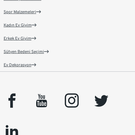
Spor Malzemeleri
Kadın Ev Giyim
Erkek Ev Giyim
Sütyen Bedeni Seçimi
Ev Dekorasyon
facebook
youtube
instagram
twitter
linkedin