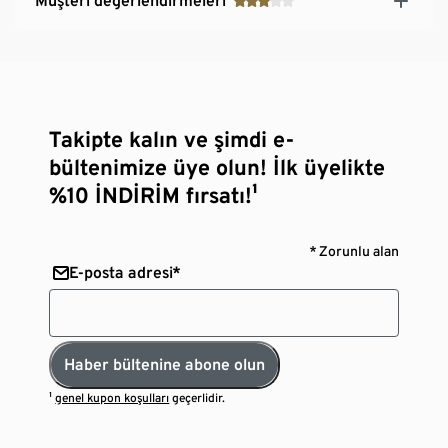
Müşteri değerlendirmeleri
Takipte kalın ve şimdi e-
bültenimize üye olun! İlk üyelikte
%10 İNDİRİM fırsatı!¹
* Zorunlu alan
E-posta adresi*
Haber bültenine abone olun
¹
genel kupon koşulları
geçerlidir.