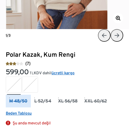
1/3
Polar Kazak, Kum Rengi
(7)
599,00
KDV dahil
ücretli kargo
TL
M 48/50
L 52/54
XL 56/58
XXL 60/62
Beden Tablosu
Şu anda mevcut değil