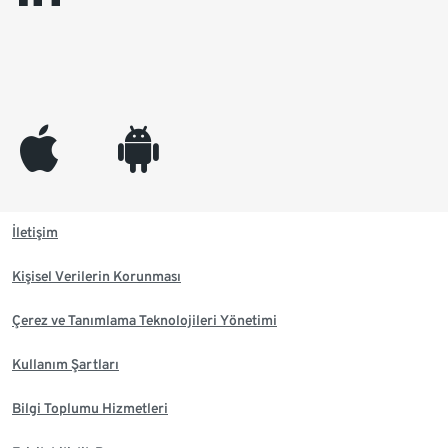
appleinc
android
İletişim
Kişisel Verilerin Korunması
Çerez ve Tanımlama Teknolojileri Yönetimi
Kullanım Şartları
Bilgi Toplumu Hizmetleri