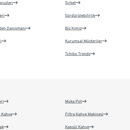
avuzları
Şirket
eri
Sürdürülebilirlik
eden Danışmanı
Biz Kimiz
i
Kurumsal Müşteriler
Tchibo Trends
eri
Moka Pot
s Kahve
Filtre Kahve Makinesi
ak
Kapsül Kahve