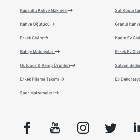
Kapsüllü Kahve Makinesi
Süt Köpürtü
Kahve Öğütücü
Granül Kahv
Erkek Giyim
Kadın Ev Giy
Bahçe Mobilyaları
Erkek Ev Giy
Outdoor & Kamp Ürünleri
Sütyen Bede
Erkek Pijama Takımı
Ev Dekorasy
Spor Malzemeleri
facebook
youtube
instagram
twitter
link