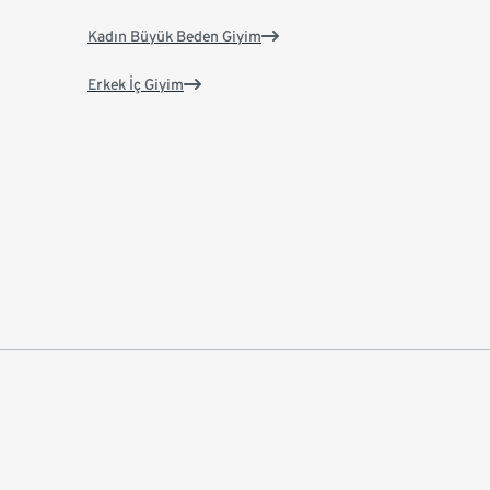
Kadın Büyük Beden Giyim
Erkek İç Giyim