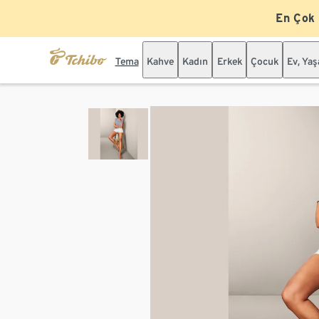
En Çok
Tema
Kahve
Kadın
Erkek
Çocuk
Ev, Ya