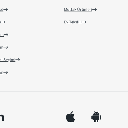
cü
Mutfak Ürünleri
e
Ev Tekstili
im
im
ni Seçimi
on
edin
appleinc
android