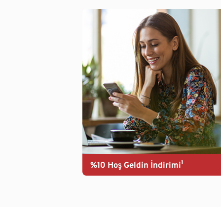
%10 Hoş Geldin İndirimi¹