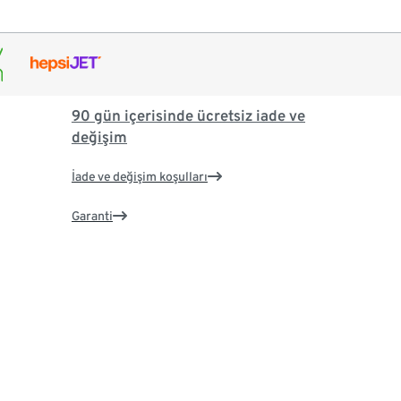
90 gün içerisinde ücretsiz iade ve
değişim
İade ve değişim koşulları
Garanti