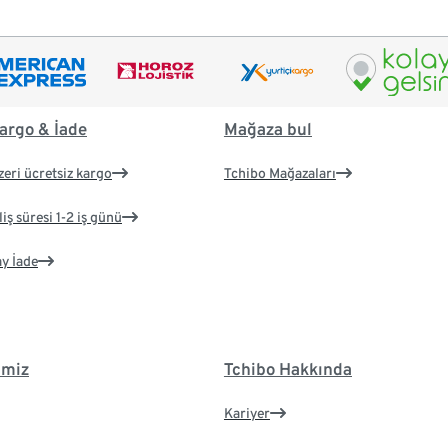
argo & İade
Mağaza bul
zeri ücretsiz kargo
Tchibo Mağazaları
iş süresi 1-2 iş günü
ay İade
imiz
Tchibo Hakkında
Kariyer