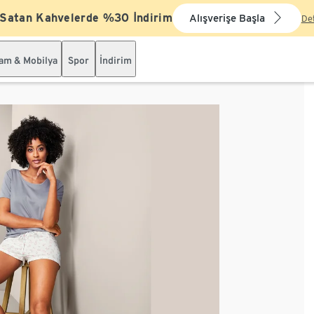
 Satan Kahvelerde %30 İndirim
Alışverişe Başla
De
şam & Mobilya
Spor
İndirim