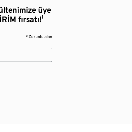
bültenimize üye
RİM fırsatı!¹
* Zorunlu alan