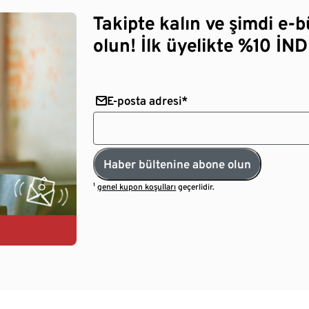
Takipte kalın ve şimdi e-
olun! İlk üyelikte %10 İNDİ
E-posta adresi*
Haber bültenine abone olun
¹
genel kupon koşulları
geçerlidir.