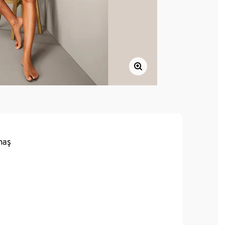
maş
ok rahattır