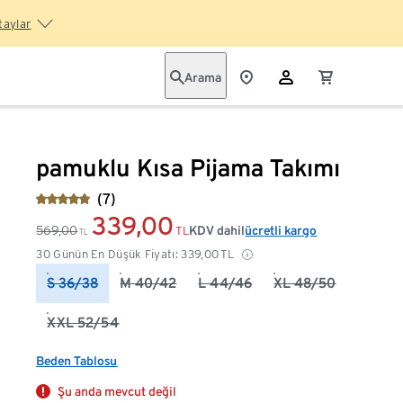
taylar
Arama
pamuklu Kısa Pijama Takımı
(7)
339,00
569,00
KDV dahil
ücretli kargo
TL
TL
30 Günün En Düşük Fiyatı:
339,00
TL
S 36/38
M 40/42
L 44/46
XL 48/50
XXL 52/54
Beden Tablosu
Şu anda mevcut değil