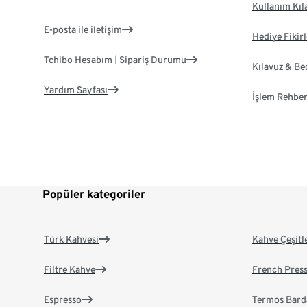
Kullanım Kıl
E-posta ile iletişim
Hediye Fikirl
Tchibo Hesabım | Sipariş Durumu
Kılavuz & B
Yardım Sayfası
İşlem Rehber
Popüler kategoriler
Türk Kahvesi
Kahve Çeşitl
Filtre Kahve
French Pres
Espresso
Termos Bard