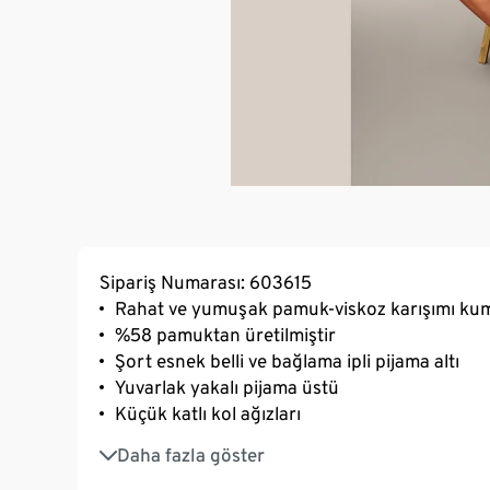
Sipariş Numarası: 603615
Rahat ve yumuşak pamuk-viskoz karışımı ku
%58 pamuktan üretilmiştir
Şort esnek belli ve bağlama ipli pijama altı
Yuvarlak yakalı pijama üstü
Küçük katlı kol ağızları
Elastanlı: formunu korur, mükemmel oturur, ç
Daha fazla göster