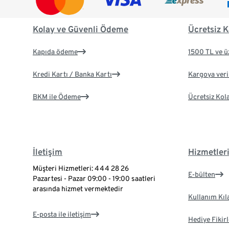
Kolay ve Güvenli Ödeme
Ücretsiz K
Kapıda ödeme
1500 TL ve ü
Kredi Kartı / Banka Kartı
Kargoya veril
BKM ile Ödeme
Ücretsiz Kol
İletişim
Hizmetler
Müşteri Hizmetleri: 444 28 26
E-bülten
Pazartesi - Pazar 09:00 - 19:00 saatleri
arasında hizmet vermektedir
Kullanım Kıl
E-posta ile iletişim
Hediye Fikirl