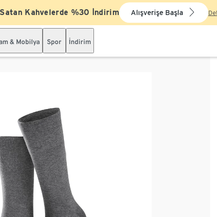
 Satan Kahvelerde %30 İndirim
Alışverişe Başla
De
şam & Mobilya
Spor
İndirim