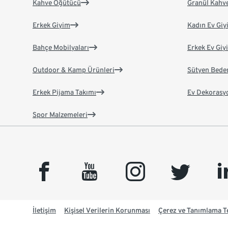
Kahve Öğütücü
Granül Kahv
Erkek Giyim
Kadın Ev Giy
Bahçe Mobilyaları
Erkek Ev Giy
Outdoor & Kamp Ürünleri
Sütyen Bede
Erkek Pijama Takımı
Ev Dekorasy
Spor Malzemeleri
facebook
youtube
instagram
twitter
link
İletişim
Kişisel Verilerin Korunması
Çerez ve Tanımlama Te