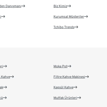
eden Danışmanı
Biz Kimiz
i
Kurumsal Müşteriler
Tchibo Trends
eri
Moka Pot
s Kahve
Filtre Kahve Makinesi
ak
Kapsül Kahve
cü
Mutfak Ürünleri