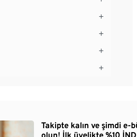
Takipte kalın ve şimdi e-
olun! İlk üyelikte %10 İNDİ