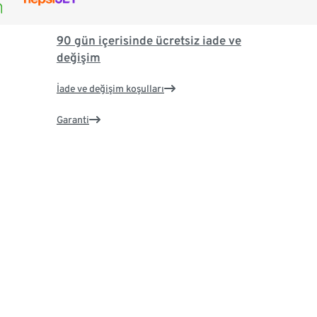
90 gün içerisinde ücretsiz iade ve
değişim
İade ve değişim koşulları
Garanti