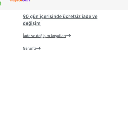
90 gün içerisinde ücretsiz iade ve
değişim
İade ve değişim koşulları
Garanti