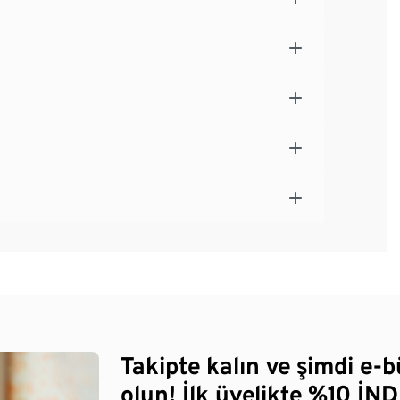
Takipte kalın ve şimdi e-
olun! İlk üyelikte %10 İNDİ