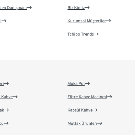
eden Danışmanı
Biz Kimiz
i
Kurumsal Müşteriler
Tchibo Trends
eri
Moka Pot
s Kahve
Filtre Kahve Makinesi
ak
Kapsül Kahve
cü
Mutfak Ürünleri