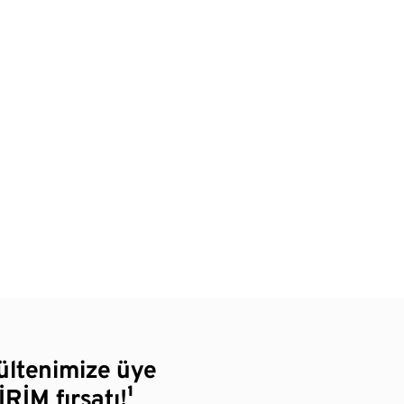
bültenimize üye
RİM fırsatı!¹