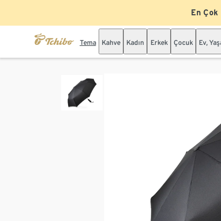
En Çok
Tema
Kahve
Kadın
Erkek
Çocuk
Ev, Ya