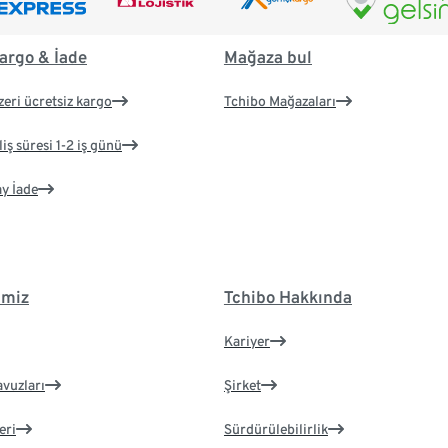
argo & İade
Mağaza bul
zeri ücretsiz kargo
Tchibo Mağazaları
iş süresi 1-2 iş günü
ay İade
imiz
Tchibo Hakkında
Kariyer
avuzları
Şirket
eri
Sürdürülebilirlik