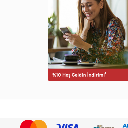
%10 Hoş Geldin İndirimi¹