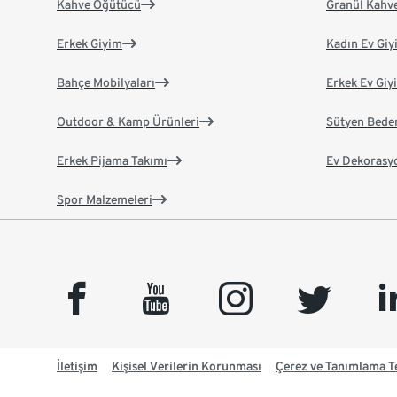
Kahve Öğütücü
Granül Kahv
Erkek Giyim
Kadın Ev Giy
Bahçe Mobilyaları
Erkek Ev Giy
Outdoor & Kamp Ürünleri
Sütyen Bede
Erkek Pijama Takımı
Ev Dekorasy
Spor Malzemeleri
facebook
youtube
instagram
twitter
link
İletişim
Kişisel Verilerin Korunması
Çerez ve Tanımlama Te