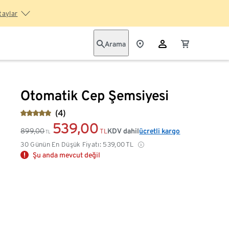
taylar
Arama
Otomatik Cep Şemsiyesi
(4)
539,00
899,00
KDV dahil
ücretli kargo
TL
TL
30 Günün En Düşük Fiyatı:
539,00
TL
Şu anda mevcut değil