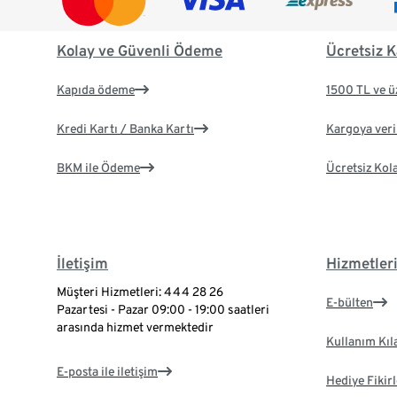
Kolay ve Güvenli Ödeme
Ücretsiz K
Kapıda ödeme
1500 TL ve ü
Kredi Kartı / Banka Kartı
Kargoya veril
BKM ile Ödeme
Ücretsiz Kol
İletişim
Hizmetler
Müşteri Hizmetleri: 444 28 26
E-bülten
Pazartesi - Pazar 09:00 - 19:00 saatleri
arasında hizmet vermektedir
Kullanım Kıl
E-posta ile iletişim
Hediye Fikirl