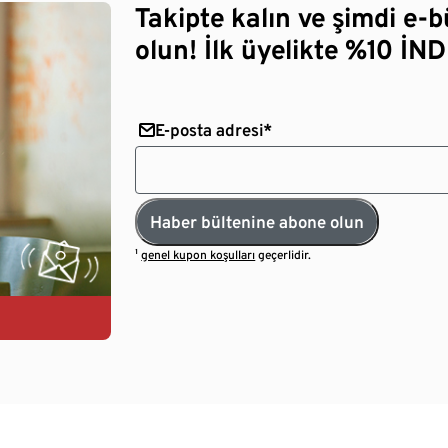
Takipte kalın ve şimdi e-
olun! İlk üyelikte %10 İNDİ
E-posta adresi*
Haber bültenine abone olun
¹
genel kupon koşulları
geçerlidir.