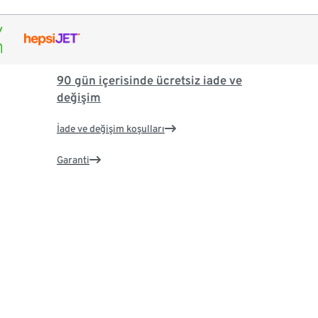
90 gün içerisinde ücretsiz iade ve
değişim
İade ve değişim koşulları
Garanti