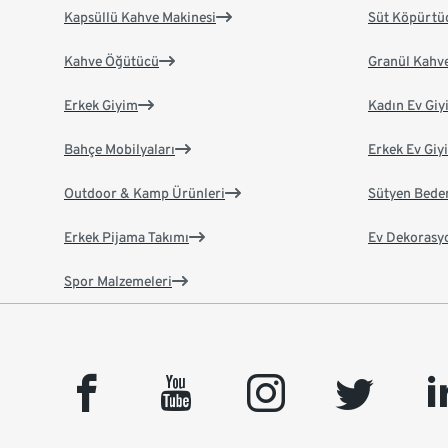
Kapsüllü Kahve Makinesi
Süt Köpürtü
Kahve Öğütücü
Granül Kahv
Erkek Giyim
Kadın Ev Giy
Bahçe Mobilyaları
Erkek Ev Giy
Outdoor & Kamp Ürünleri
Sütyen Bede
Erkek Pijama Takımı
Ev Dekorasy
Spor Malzemeleri
facebook
youtube
instagram
twitter
link