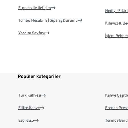
E-posta ile iletişim
Hediye Fikirl
Tchibo Hesabım | Sipariş Durumu
Kılavuz & B
Yardım Sayfası
İşlem Rehber
Popüler kategoriler
Türk Kahvesi
Kahve Çeşitl
Filtre Kahve
French Pres
Espresso
Termos Bard