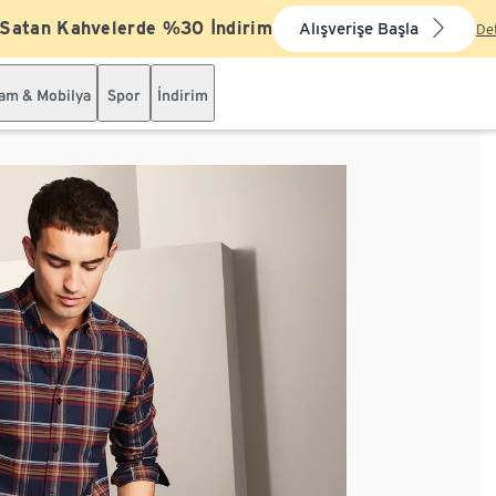
 Satan Kahvelerde %30 İndirim
Alışverişe Başla
De
şam & Mobilya
Spor
İndirim