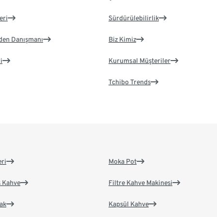
eri
Sürdürülebilirlik
eden Danışmanı
Biz Kimiz
i
Kurumsal Müşteriler
Tchibo Trends
eri
Moka Pot
s Kahve
Filtre Kahve Makinesi
ak
Kapsül Kahve