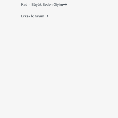
Kadın Büyük Beden Giyim
Erkek İç Giyim