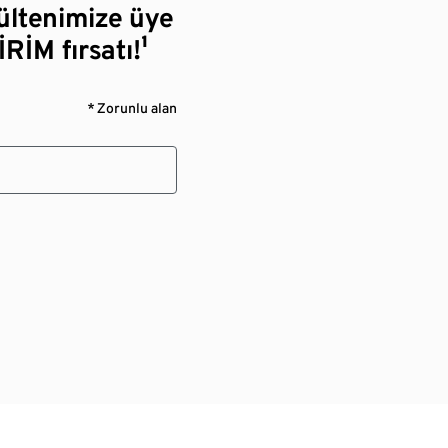
bültenimize üye
RİM fırsatı!¹
* Zorunlu alan