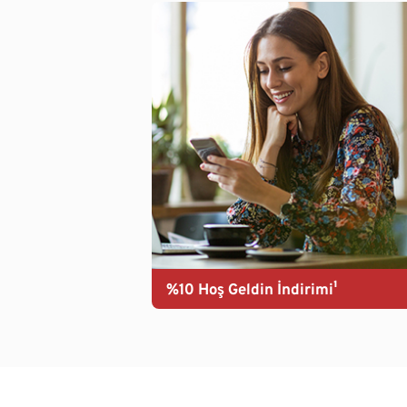
%10 Hoş Geldin İndirimi¹