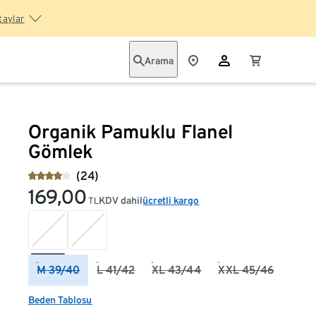
taylar
Arama
Organik Pamuklu Flanel
Gömlek
(24)
169,00
KDV dahil
ücretli kargo
TL
M 39/40
L 41/42
XL 43/44
XXL 45/46
Beden Tablosu