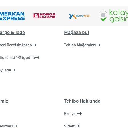
argo & İade
Mağaza bul
zeri ücretsiz kargo
Tchibo Mağazaları
iş süresi 1-2 iş günü
ay İade
imiz
Tchibo Hakkında
Kariyer
avuzları
Şirket