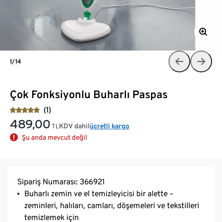
1/14
Çok Fonksiyonlu Buharlı Paspas
(1)
489,00
KDV dahil
ücretli kargo
TL
Şu anda mevcut değil
Sipariş Numarası: 366921
Buharlı zemin ve el temizleyicisi bir alette –
zeminleri, halıları, camları, döşemeleri ve tekstilleri
temizlemek için