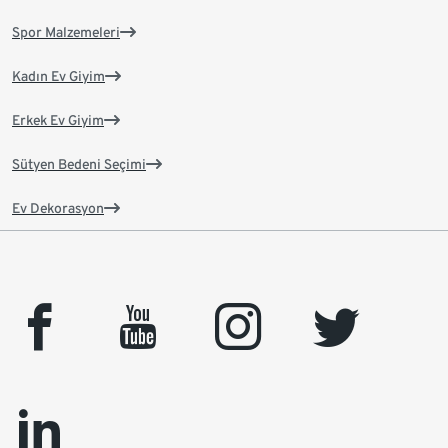
Spor Malzemeleri
Kadın Ev Giyim
Erkek Ev Giyim
Sütyen Bedeni Seçimi
Ev Dekorasyon
facebook
youtube
instagram
twitter
linkedin