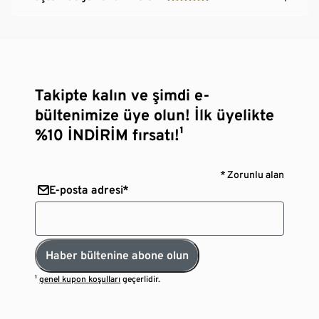
Takipte kalın ve şimdi e-
bültenimize üye olun! İlk üyelikte
%10 İNDİRİM fırsatı!¹
* Zorunlu alan
E-posta adresi*
Haber bültenine abone olun
¹
genel kupon koşulları
geçerlidir.