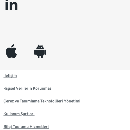
linkedin
appleinc
android
İletişim
Kişisel Verilerin Korunması
Çerez ve Tanımlama Teknolojileri Yönetimi
Kullanım Şartları
Bilgi Toplumu Hizmetleri