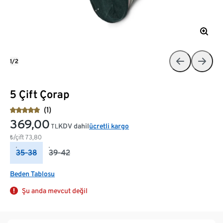
1/2
5 Çift Çorap
(1)
369,00
KDV dahil
ücretli kargo
TL
₺/çift
73,80
35-38
39-42
Beden Tablosu
Şu anda mevcut değil