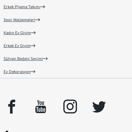
Erkek Pijama Takımı
Spor Malzemeleri
Kadın Ev Giyim
Erkek Ev Giyim
Sütyen Bedeni Seçimi
Ev Dekorasyon
facebook
youtube
instagram
twitter