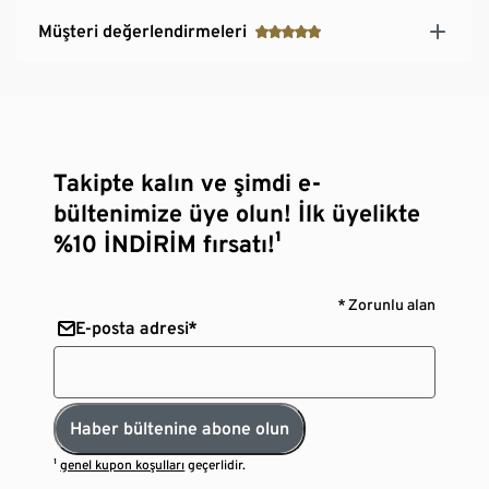
Müşteri değerlendirmeleri
Takipte kalın ve şimdi e-
bültenimize üye olun! İlk üyelikte
%10 İNDİRİM fırsatı!¹
* Zorunlu alan
E-posta adresi*
Haber bültenine abone olun
¹
genel kupon koşulları
geçerlidir.