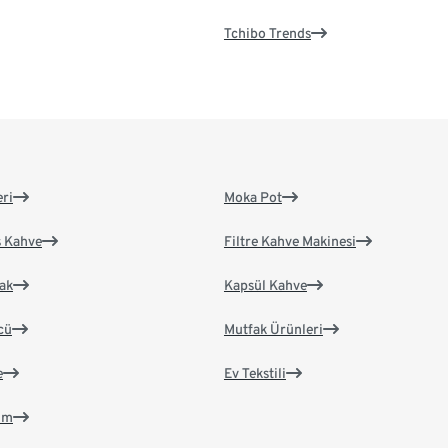
Tchibo Trends
eri
Moka Pot
s Kahve
Filtre Kahve Makinesi
ak
Kapsül Kahve
cü
Mutfak Ürünleri
e
Ev Tekstili
im