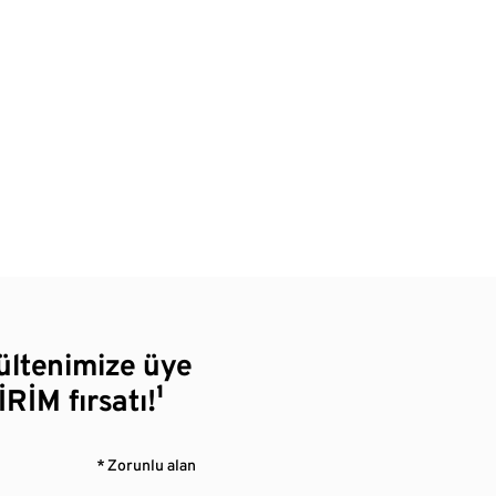
bültenimize üye
RİM fırsatı!¹
* Zorunlu alan