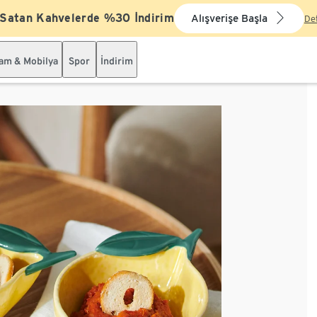
 Satan Kahvelerde %30 İndirim
Alışverişe Başla
De
şam & Mobilya
Spor
İndirim