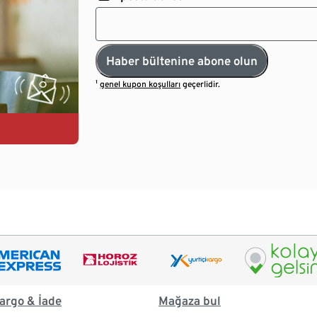
Haber bültenine abone olun
¹
genel kupon koşulları
geçerlidir.
argo & İade
Mağaza bul