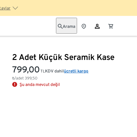
taylar
Arama
2 Adet Küçük Seramik Kase
799,00
KDV dahil
ücretli kargo
TL
₺/adet
399,50
Şu anda mevcut değil