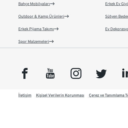
Bahçe Mobilyaları
Erkek Ev Giy
Outdoor & Kamp Ürünleri
Sütyen Bede
Erkek Pijama Takımı
Ev Dekorasy
Spor Malzemeleri
facebook
youtube
instagram
twitter
link
İletişim
Kişisel Verilerin Korunması
Çerez ve Tanımlama Te