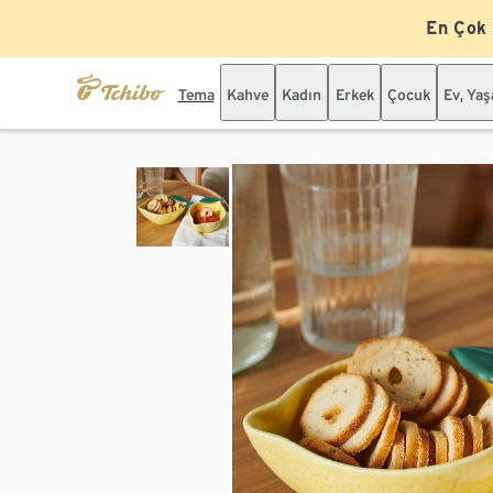
En Çok
Tema
Kahve
Kadın
Erkek
Çocuk
Ev, Ya