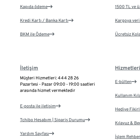
Kapıda ödeme
1500 TL ve ü
Kredi Kartı / Banka Kartı
Kargoya veril
BKM ile Ödeme
Ücretsiz Kol
İletişim
Hizmetler
Müşteri Hizmetleri: 444 28 26
E-bülten
Pazartesi - Pazar 09:00 - 19:00 saatleri
arasında hizmet vermektedir
Kullanım Kıl
E-posta ile iletişim
Hediye Fikirl
Tchibo Hesabım | Sipariş Durumu
Kılavuz & B
Yardım Sayfası
İşlem Rehber