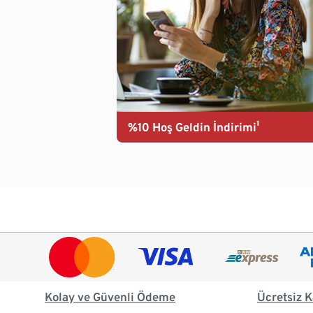
%10 Hoş Geldin İndirimi¹
Kolay ve Güvenli Ödeme
Ücretsiz K