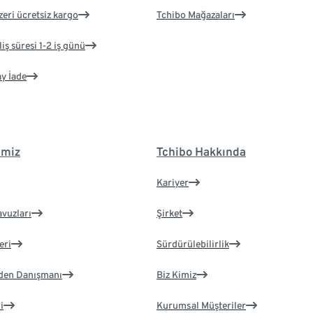
zeri ücretsiz kargo
Tchibo Mağazaları
iş süresi 1-2 iş günü
ay İade
imiz
Tchibo Hakkında
Kariyer
avuzları
Şirket
eri
Sürdürülebilirlik
eden Danışmanı
Biz Kimiz
i
Kurumsal Müşteriler