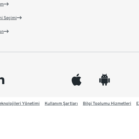
im
ni Seçimi
on
edin
appleinc
android
knolojileri Yönetimi
Kullanım Şartları
Bilgi Toplumu Hizmetleri
E