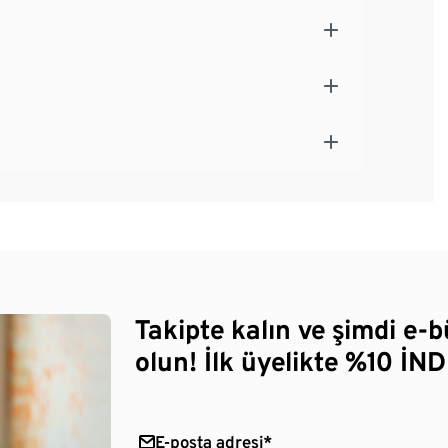
Takipte kalın ve şimdi e-
olun! İlk üyelikte %10 İNDİ
E-posta adresi*