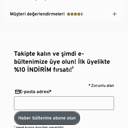
Müşteri değerlendirmeleri
Takipte kalın ve şimdi e-
bültenimize üye olun! İlk üyelikte
%10 İNDİRİM fırsatı!¹
* Zorunlu alan
E-posta adresi*
Haber bültenine abone olun
¹
genel kupon koşulları
geçerlidir.