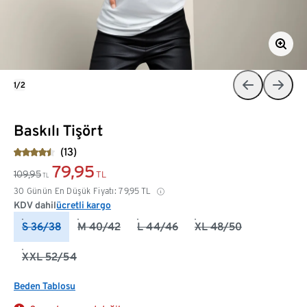
1/2
Baskılı Tişört
(13)
79,95
109,95
TL
TL
30 Günün En Düşük Fiyatı:
79,95
TL
KDV dahil
ücretli kargo
S 36/38
M 40/42
L 44/46
XL 48/50
XXL 52/54
Beden Tablosu