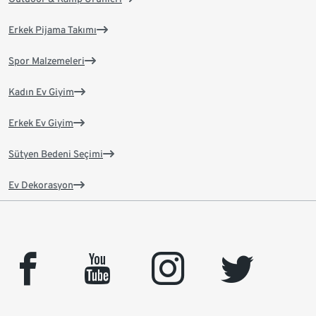
Erkek Pijama Takımı
Spor Malzemeleri
Kadın Ev Giyim
Erkek Ev Giyim
Sütyen Bedeni Seçimi
Ev Dekorasyon
facebook
youtube
instagram
twitter