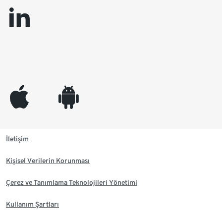
linkedin
appleinc
android
İletişim
Kişisel Verilerin Korunması
Çerez ve Tanımlama Teknolojileri Yönetimi
Kullanım Şartları