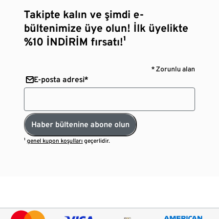
Takipte kalın ve şimdi e-
bültenimize üye olun! İlk üyelikte
%10 İNDİRİM fırsatı!¹
* Zorunlu alan
E-posta adresi*
Haber bültenine abone olun
¹
genel kupon koşulları
geçerlidir.