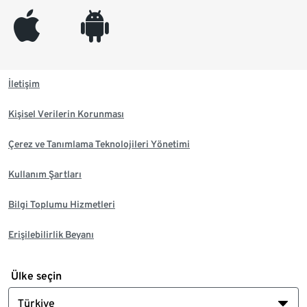
appleinc
android
İletişim
Kişisel Verilerin Korunması
Çerez ve Tanımlama Teknolojileri Yönetimi
Kullanım Şartları
Bilgi Toplumu Hizmetleri
Erişilebilirlik Beyanı
Ülke seçin
Türkiye