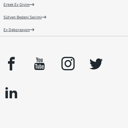
Erkek Ev Giyim
Sütyen Bedeni Seçimi
Ev Dekorasyon
facebook
youtube
instagram
twitter
linkedin