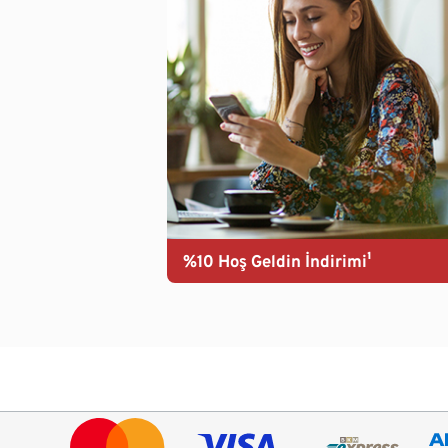
%10 Hoş Geldin İndirimi¹