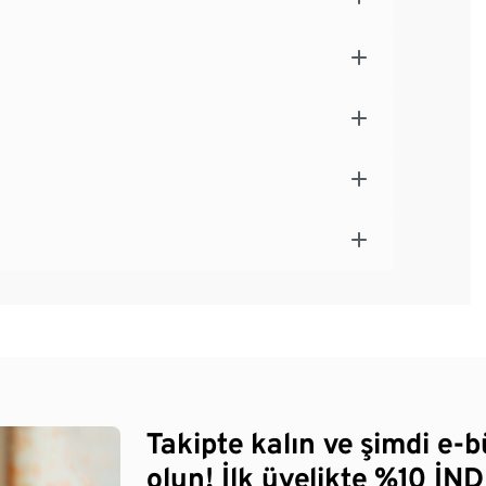
Takipte kalın ve şimdi e-
olun! İlk üyelikte %10 İNDİ