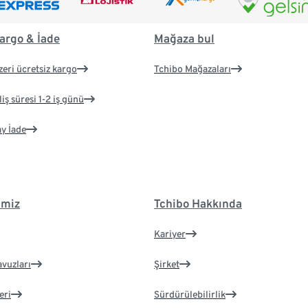
argo & İade
Mağaza bul
zeri ücretsiz kargo
Tchibo Mağazaları
iş süresi 1-2 iş günü
ay İade
imiz
Tchibo Hakkında
Kariyer
avuzları
Şirket
eri
Sürdürülebilirlik