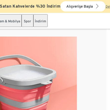
 Satan Kahvelerde %30 İndirim
Alışverişe Başla
De
şam & Mobilya
Spor
İndirim