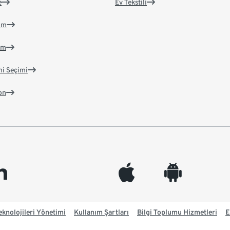
e
Ev Tekstili
im
im
ni Seçimi
on
edin
appleinc
android
knolojileri Yönetimi
Kullanım Şartları
Bilgi Toplumu Hizmetleri
E