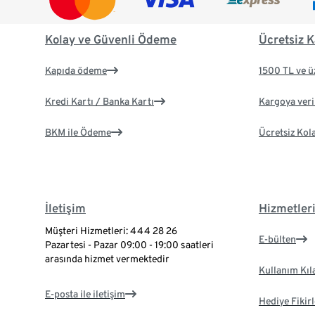
Kolay ve Güvenli Ödeme
Ücretsiz K
Kapıda ödeme
1500 TL ve ü
Kredi Kartı / Banka Kartı
Kargoya veril
BKM ile Ödeme
Ücretsiz Kol
İletişim
Hizmetler
Müşteri Hizmetleri: 444 28 26
E-bülten
Pazartesi - Pazar 09:00 - 19:00 saatleri
arasında hizmet vermektedir
Kullanım Kıl
E-posta ile iletişim
Hediye Fikirl