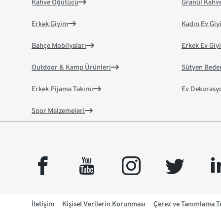
Kahve Öğütücü
Granül Kahv
Erkek Giyim
Kadın Ev Giy
Bahçe Mobilyaları
Erkek Ev Giy
Outdoor & Kamp Ürünleri
Sütyen Bede
Erkek Pijama Takımı
Ev Dekorasy
Spor Malzemeleri
facebook
youtube
instagram
twitter
link
İletişim
Kişisel Verilerin Korunması
Çerez ve Tanımlama Te