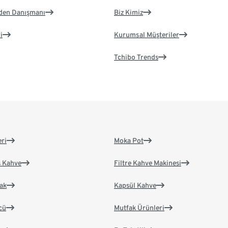
eden Danışmanı
Biz Kimiz
i
Kurumsal Müşteriler
Tchibo Trends
eri
Moka Pot
s Kahve
Filtre Kahve Makinesi
ak
Kapsül Kahve
cü
Mutfak Ürünleri