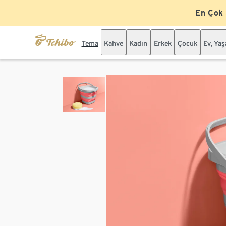
En Çok
Tema
Kahve
Kadın
Erkek
Çocuk
Ev, Ya