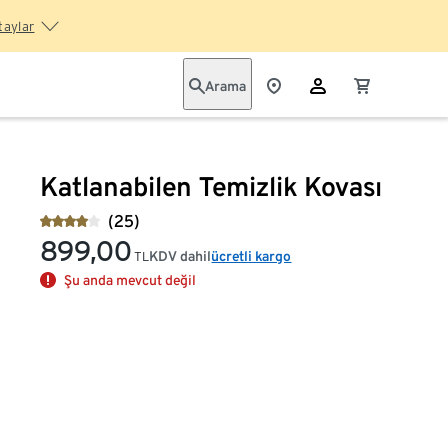
taylar
Arama
Katlanabilen Temizlik Kovası
(25)
899,00
KDV dahil
ücretli kargo
TL
Şu anda mevcut değil