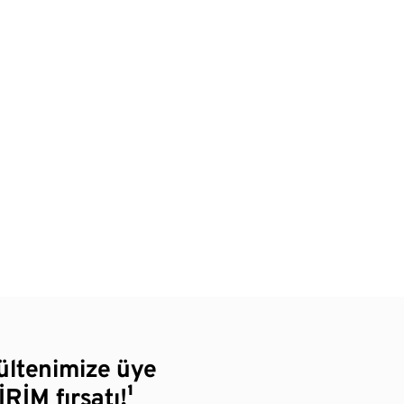
bültenimize üye
RİM fırsatı!¹