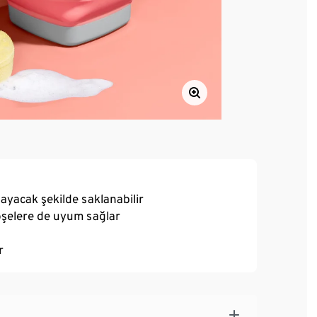
layacak şekilde saklanabilir
köşelere de uyum sağlar
r