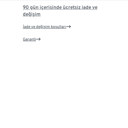
90 gün içerisinde ücretsiz iade ve
değişim
İade ve değişim koşulları
Garanti