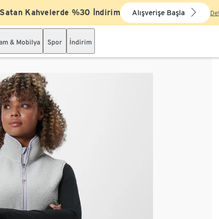
 Satan Kahvelerde %30 İndirim
Alışverişe Başla
De
şam & Mobilya
Spor
İndirim