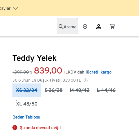
taylar
Arama
Teddy Yelek
839,00
1.399,00
KDV dahil
ücretli kargo
TL
TL
30 Günün En Düşük Fiyatı:
839,00
TL
XS 32/34
S 36/38
M 40/42
L 44/46
XL 48/50
Beden Tablosu
Şu anda mevcut değil