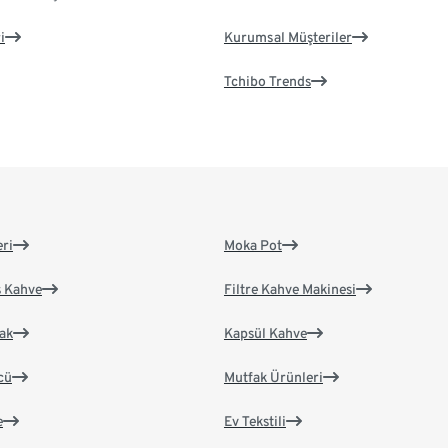
i
Kurumsal Müşteriler
Tchibo Trends
eri
Moka Pot
s Kahve
Filtre Kahve Makinesi
ak
Kapsül Kahve
cü
Mutfak Ürünleri
e
Ev Tekstili