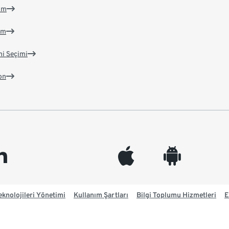
im
im
ni Seçimi
on
edin
appleinc
android
knolojileri Yönetimi
Kullanım Şartları
Bilgi Toplumu Hizmetleri
E