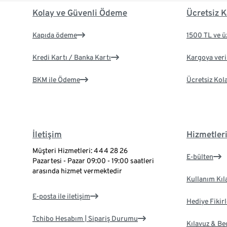
Kolay ve Güvenli Ödeme
Ücretsiz K
Kapıda ödeme
1500 TL ve ü
Kredi Kartı / Banka Kartı
Kargoya veril
BKM ile Ödeme
Ücretsiz Kol
İletişim
Hizmetler
Müşteri Hizmetleri: 444 28 26
E-bülten
Pazartesi - Pazar 09:00 - 19:00 saatleri
arasında hizmet vermektedir
Kullanım Kıl
E-posta ile iletişim
Hediye Fikirl
Tchibo Hesabım | Sipariş Durumu
Kılavuz & B