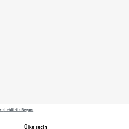
rişilebilirlik Beyanı
Ülke seçin