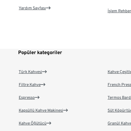
Yardım Sayfası
İşlem Rehber
Popüler kategoriler
Türk Kahvesi
Kahve Çeşitl
Filtre Kahve
French Pres
Espresso
Termos Bard
Kapsüllü Kahve Makinesi
Süt Köpürtü
Kahve Öğütücü
Granül Kahv