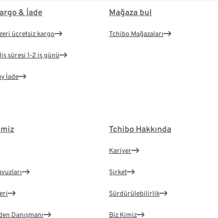
argo & İade
Mağaza bul
zeri ücretsiz kargo
Tchibo Mağazaları
iş süresi 1-2 iş günü
ay İade
imiz
Tchibo Hakkında
Kariyer
avuzları
Şirket
eri
Sürdürülebilirlik
eden Danışmanı
Biz Kimiz