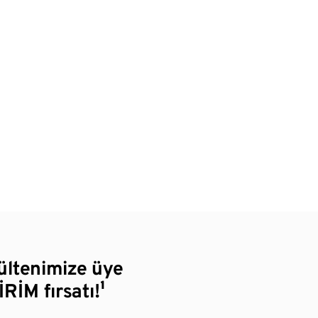
bültenimize üye
RİM fırsatı!¹