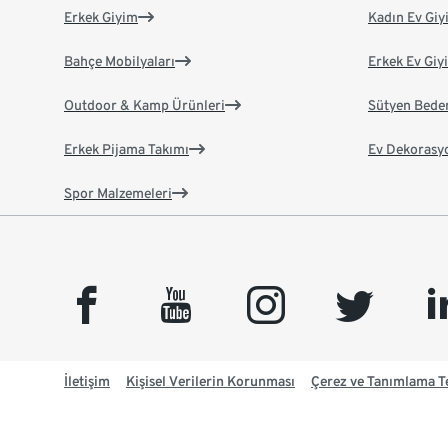
Erkek Giyim
Kadın Ev Giy
Bahçe Mobilyaları
Erkek Ev Giy
Outdoor & Kamp Ürünleri
Sütyen Bede
Erkek Pijama Takımı
Ev Dekorasy
Spor Malzemeleri
facebook
youtube
instagram
twitter
link
İletişim
Kişisel Verilerin Korunması
Çerez ve Tanımlama Te