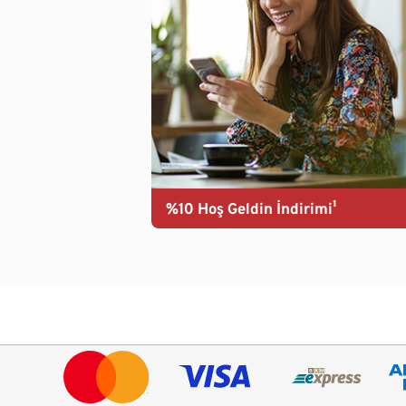
%10 Hoş Geldin İndirimi¹