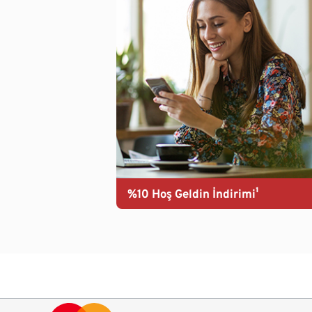
%10 Hoş Geldin İndirimi¹