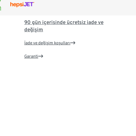
90 gün içerisinde ücretsiz iade ve
değişim
İade ve değişim koşulları
Garanti