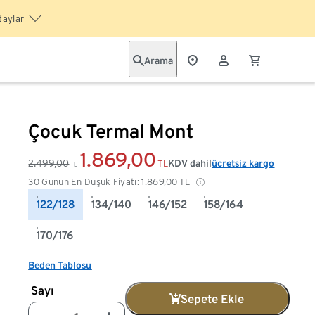
taylar
Arama
Çocuk Termal Mont
1.869,00
2.499,00
KDV dahil
ücretsiz kargo
TL
TL
30 Günün En Düşük Fiyatı:
1.869,00
TL
122/128
134/140
146/152
158/164
170/176
Beden Tablosu
Sayı
Sepete Ekle