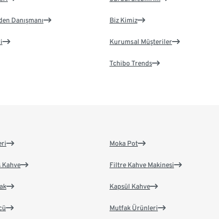
eden Danışmanı
Biz Kimiz
i
Kurumsal Müşteriler
Tchibo Trends
eri
Moka Pot
s Kahve
Filtre Kahve Makinesi
ak
Kapsül Kahve
cü
Mutfak Ürünleri