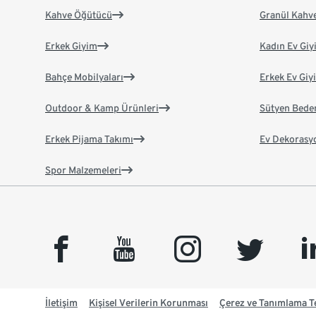
Kahve Öğütücü
Granül Kahv
Erkek Giyim
Kadın Ev Giy
Bahçe Mobilyaları
Erkek Ev Giy
Outdoor & Kamp Ürünleri
Sütyen Bede
Erkek Pijama Takımı
Ev Dekorasy
Spor Malzemeleri
facebook
youtube
instagram
twitter
link
İletişim
Kişisel Verilerin Korunması
Çerez ve Tanımlama Te