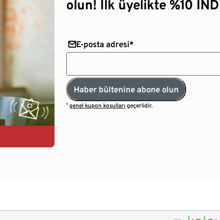
olun! İlk üyelikte %10 İNDİ
E-posta adresi*
Haber bültenine abone olun
¹
genel kupon koşulları
geçerlidir.