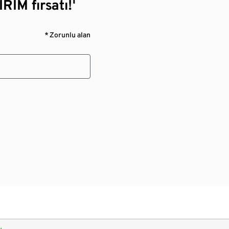
RİM fırsatı!¹
* Zorunlu alan