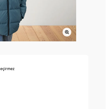
geçirmez
lik