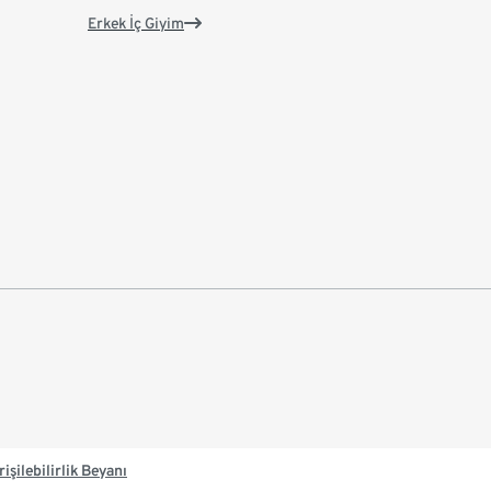
Erkek İç Giyim
rişilebilirlik Beyanı