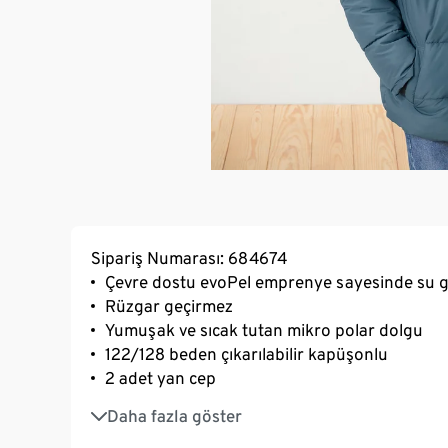
Sipariş Numarası: 684674
Çevre dostu evoPel emprenye sayesinde su 
Rüzgar geçirmez
Yumuşak ve sıcak tutan mikro polar dolgu
122/128 beden çıkarılabilir kapüşonlu
2 adet yan cep
Yumuşak ribanalı bilek kısımları
Daha fazla göster
122/128 ve 134/140 bedenlerde yazılabilir isim