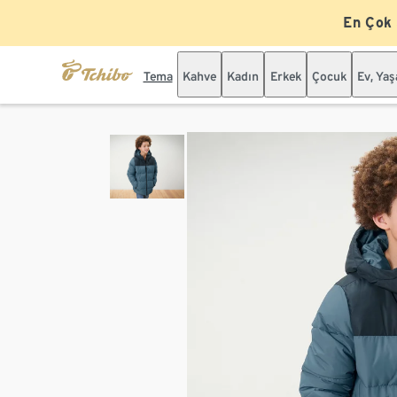
En Çok
Tema
Kahve
Kadın
Erkek
Çocuk
Ev, Ya