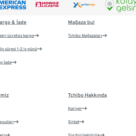
argo & İade
Mağaza bul
zeri ücretsiz kargo
Tchibo Mağazaları
iş süresi 1-2 iş günü
ay İade
imiz
Tchibo Hakkında
Kariyer
avuzları
Şirket
eri
Sürdürülebilirlik