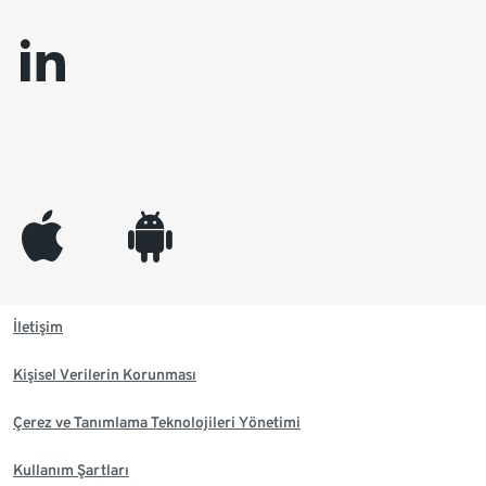
linkedin
appleinc
android
İletişim
Kişisel Verilerin Korunması
Çerez ve Tanımlama Teknolojileri Yönetimi
Kullanım Şartları