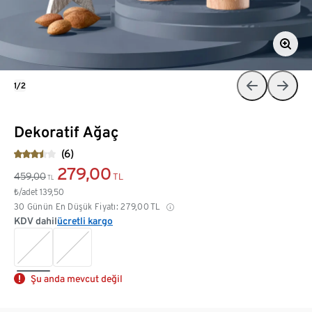
1/2
Dekoratif Ağaç
(6)
279,00
459,00
TL
TL
₺/adet
139,50
30 Günün En Düşük Fiyatı:
279,00
TL
KDV dahil
ücretli kargo
Şu anda mevcut değil