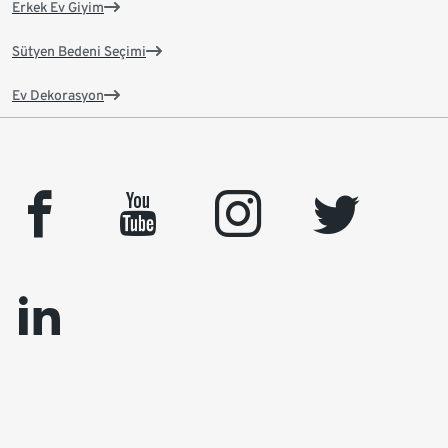
Erkek Ev Giyim
Sütyen Bedeni Seçimi
Ev Dekorasyon
facebook
youtube
instagram
twitter
linkedin