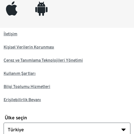
appleinc
android
İletişim
Kişisel Verilerin Korunması
Çerez ve Tanımlama Teknolojileri Yönetimi
Kullanım Şartları
Bilgi Toplumu Hizmetleri
Erişilebilirlik Beyanı
Ülke seçin
Türkiye