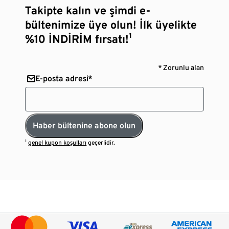
Takipte kalın ve şimdi e-
bültenimize üye olun! İlk üyelikte
%10 İNDİRİM fırsatı!¹
* Zorunlu alan
E-posta adresi*
Haber bültenine abone olun
¹
genel kupon koşulları
geçerlidir.