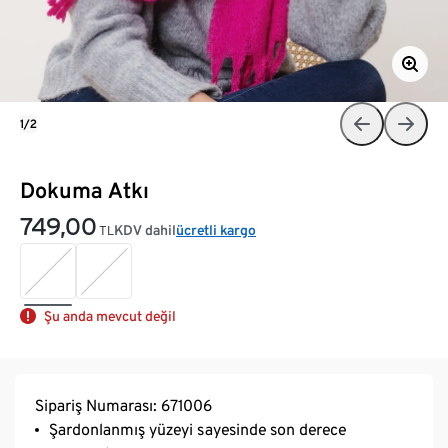
1/2
Dokuma Atkı
749,00
KDV dahil
ücretli kargo
TL
Şu anda mevcut değil
Sipariş Numarası: 671006
Şardonlanmış yüzeyi sayesinde son derece