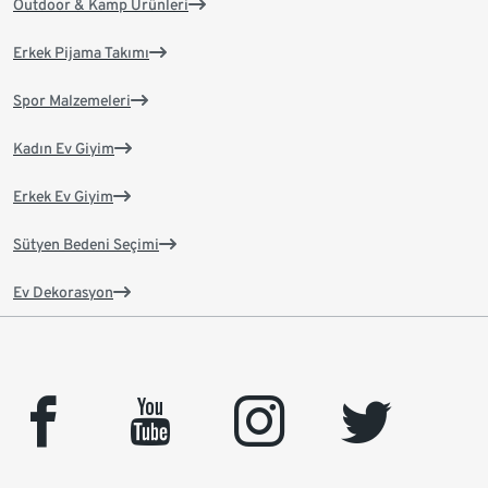
Outdoor & Kamp Ürünleri
Erkek Pijama Takımı
Spor Malzemeleri
Kadın Ev Giyim
Erkek Ev Giyim
Sütyen Bedeni Seçimi
Ev Dekorasyon
facebook
youtube
instagram
twitter