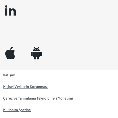
linkedin
appleinc
android
İletişim
Kişisel Verilerin Korunması
Çerez ve Tanımlama Teknolojileri Yönetimi
Kullanım Şartları