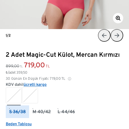
1/2
2 Adet Magic-Cut Külot, Mercan Kırmızı
719,00
899,00
TL
TL
₺/adet
359,50
30 Günün En Düşük Fiyatı:
719,00
TL
KDV dahil
ücretli kargo
S 36/38
M 40/42
L 44/46
Beden Tablosu