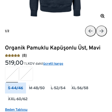
1/2
Organik Pamuklu Kapüşonlu Üst, Mavi
(8)
519,00
KDV dahil
ücretli kargo
TL
S 44/46
M 48/50
L 52/54
XL 56/58
XXL 60/62
Beden Tablosu