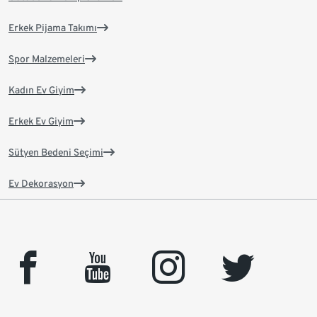
Erkek Pijama Takımı
Spor Malzemeleri
Kadın Ev Giyim
Erkek Ev Giyim
Sütyen Bedeni Seçimi
Ev Dekorasyon
facebook
youtube
instagram
twitter