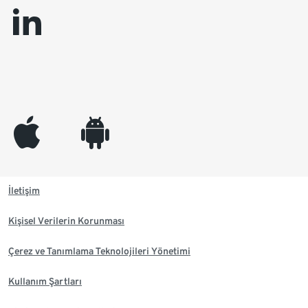
linkedin
appleinc
android
İletişim
Kişisel Verilerin Korunması
Çerez ve Tanımlama Teknolojileri Yönetimi
Kullanım Şartları