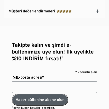
Müşteri değerlendirmeleri
Takipte kalın ve şimdi e-
bültenimize üye olun! İlk üyelikte
%10 İNDİRİM fırsatı!¹
* Zorunlu alan
E-posta adresi*
Haber bültenine abone olun
¹
genel kupon koşulları
geçerlidir.