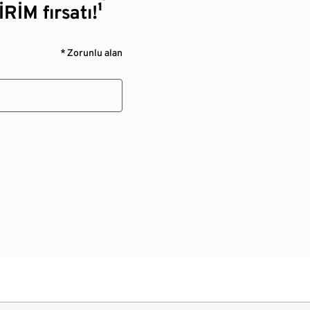
RİM fırsatı!¹
* Zorunlu alan