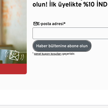
olun! İlk üyelikte %10 İNDİ
E-posta adresi*
Haber bültenine abone olun
¹
genel kupon koşulları
geçerlidir.