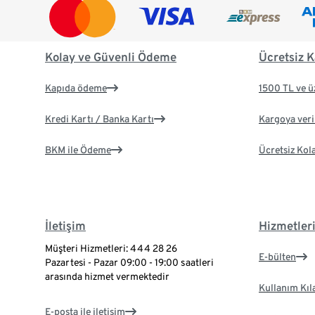
Kolay ve Güvenli Ödeme
Ücretsiz K
Kapıda ödeme
1500 TL ve ü
Kredi Kartı / Banka Kartı
Kargoya veril
BKM ile Ödeme
Ücretsiz Kol
İletişim
Hizmetler
Müşteri Hizmetleri: 444 28 26
E-bülten
Pazartesi - Pazar 09:00 - 19:00 saatleri
arasında hizmet vermektedir
Kullanım Kıl
E-posta ile iletişim