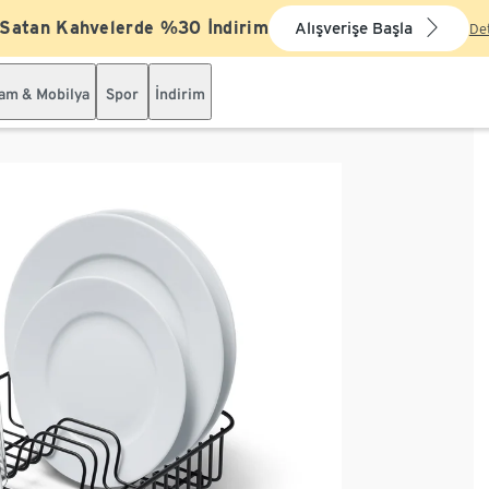
 Satan Kahvelerde %30 İndirim
Alışverişe Başla
De
şam & Mobilya
Spor
İndirim