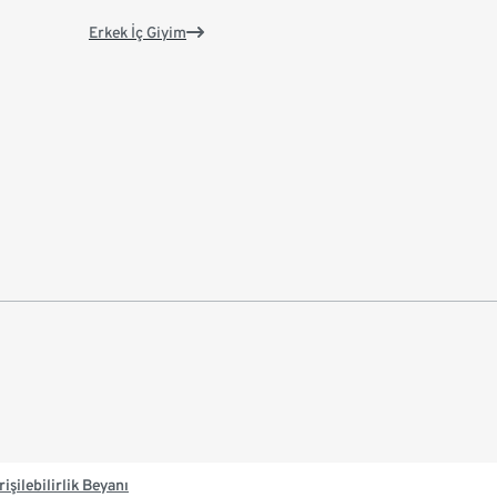
Erkek İç Giyim
rişilebilirlik Beyanı