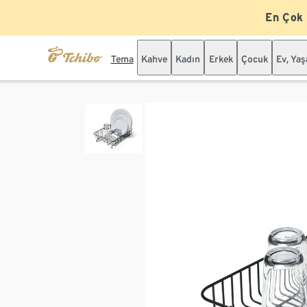
En Çok
Tema
Kahve
Kadın
Erkek
Çocuk
Ev, Ya