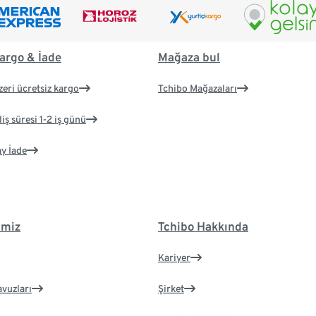
argo & İade
Mağaza bul
zeri ücretsiz kargo
Tchibo Mağazaları
iş süresi 1-2 iş günü
ay İade
imiz
Tchibo Hakkında
Kariyer
avuzları
Şirket