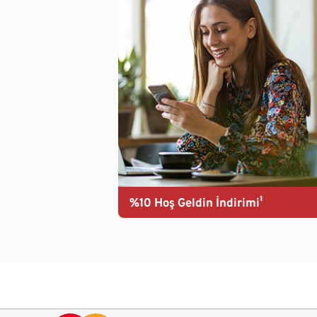
%10 Hoş Geldin İndirimi¹