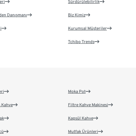
eri
Sürdürülebilirlik
eden Danışmanı
Biz Kimiz
i
Kurumsal Müşteriler
Tchibo Trends
eri
Moka Pot
s Kahve
Filtre Kahve Makinesi
ak
Kapsül Kahve
cü
Mutfak Ürünleri