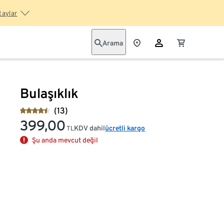
taylar
Arama
Bulaşıklık
(13)
399,00
KDV dahil
ücretli kargo
TL
Şu anda mevcut değil