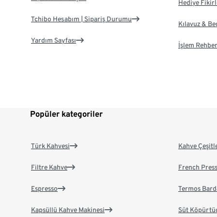
Hediye Fikirl
Tchibo Hesabım | Sipariş Durumu
Kılavuz & B
Yardım Sayfası
İşlem Rehber
Popüler kategoriler
Türk Kahvesi
Kahve Çeşitl
Filtre Kahve
French Pres
Espresso
Termos Bard
Kapsüllü Kahve Makinesi
Süt Köpürtü