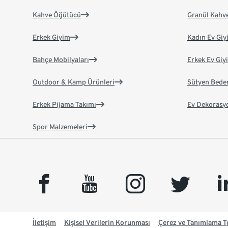
Kahve Öğütücü
Granül Kahv
Erkek Giyim
Kadın Ev Giy
Bahçe Mobilyaları
Erkek Ev Giy
Outdoor & Kamp Ürünleri
Sütyen Bede
Erkek Pijama Takımı
Ev Dekorasy
Spor Malzemeleri
facebook
youtube
instagram
twitter
link
İletişim
Kişisel Verilerin Korunması
Çerez ve Tanımlama Te