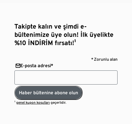
Takipte kalın ve şimdi e-
bültenimize üye olun! İlk üyelikte
%10 İNDİRİM fırsatı!¹
* Zorunlu alan
E-posta adresi*
Haber bültenine abone olun
¹
genel kupon koşulları
geçerlidir.