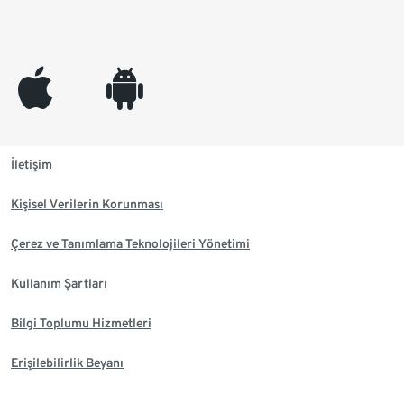
appleinc
android
İletişim
Kişisel Verilerin Korunması
Çerez ve Tanımlama Teknolojileri Yönetimi
Kullanım Şartları
Bilgi Toplumu Hizmetleri
Erişilebilirlik Beyanı