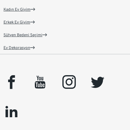
Kadın Ev Giyim
Erkek Ev Giyim
Sütyen Bedeni Seçimi
Ev Dekorasyon
facebook
youtube
instagram
twitter
linkedin