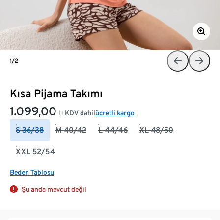
1/2
Kısa Pijama Takımı
1.099,00
KDV dahil
ücretli kargo
TL
S 36/38
M 40/42
L 44/46
XL 48/50
XXL 52/54
Beden Tablosu
Şu anda mevcut değil