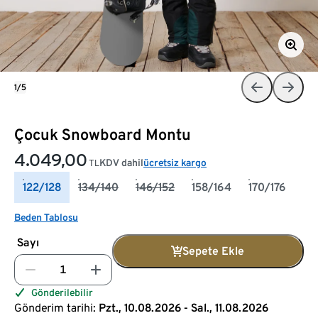
1/5
Çocuk Snowboard Montu
4.049,00
KDV dahil
ücretsiz kargo
TL
122/128
134/140
146/152
158/164
170/176
Beden Tablosu
Sayı
Sepete Ekle
Gönderilebilir
Gönderim tarihi:
Pzt., 10.08.2026 - Sal., 11.08.2026