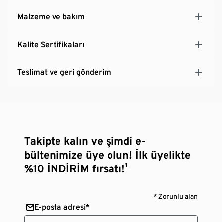
çıtçıtlı, çıkarılabilir, su geçirmez kar ceketi
Malzeme ve bakım
Çene korumalı diyagonal ön fermuar
Genişlik ayarı için cırt cırtlı manşet
Kalite Sertifikaları
Reflektörlü tasarım parçaları
Teslimat ve geri gönderim
Takipte kalın ve şimdi e-
bültenimize üye olun! İlk üyelikte
%10 İNDİRİM fırsatı!¹
* Zorunlu alan
E-posta adresi*