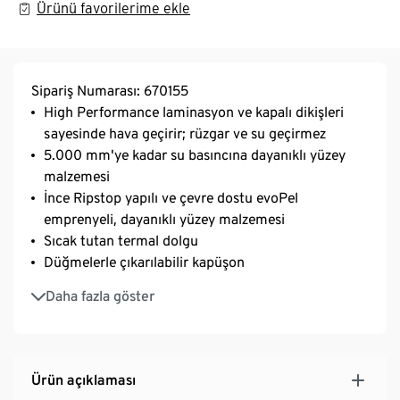
Ürünü favorilerime ekle
Sipariş Numarası: 670155
High Performance laminasyon ve kapalı dikişleri
sayesinde hava geçirir; rüzgar ve su geçirmez
5.000 mm'ye kadar su basıncına dayanıklı yüzey
malzemesi
İnce Ripstop yapılı ve çevre dostu evoPel
emprenyeli, dayanıklı yüzey malzemesi
Sıcak tutan termal dolgu
Düğmelerle çıkarılabilir kapüşon
Kapüşon, yaka ve sırt kısmı sıcak tutan mikro polar
Daha fazla göster
astarlı
Önde büyük, gizli fermuarlı cep
Ön kolda kayak kartı cebi
Kapüşonu sabitlemek için cırt cırt
Ürün açıklaması
Kaymaz kauçuk kaplamalı ve genişlik ayarı için