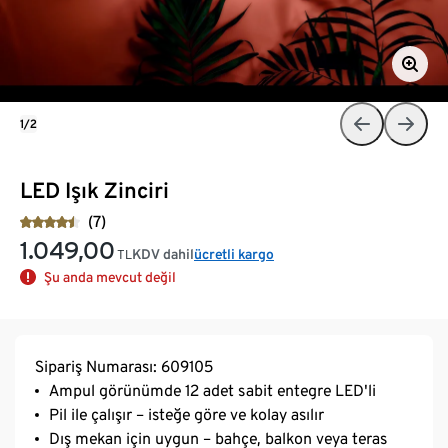
1/2
LED Işık Zinciri
(7)
1.049,00
KDV dahil
ücretli kargo
TL
Şu anda mevcut değil
Sipariş Numarası: 609105
Ampul görünümde 12 adet sabit entegre LED'li
Pil ile çalışır – isteğe göre ve kolay asılır
Dış mekan için uygun – bahçe, balkon veya teras