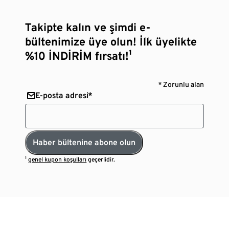
Takipte kalın ve şimdi e-
bültenimize üye olun! İlk üyelikte
%10 İNDİRİM fırsatı!¹
* Zorunlu alan
E-posta adresi*
Haber bültenine abone olun
¹
genel kupon koşulları
geçerlidir.