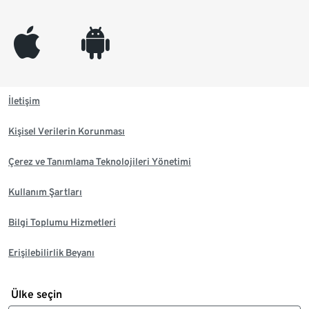
appleinc
android
İletişim
Kişisel Verilerin Korunması
Çerez ve Tanımlama Teknolojileri Yönetimi
Kullanım Şartları
Bilgi Toplumu Hizmetleri
Erişilebilirlik Beyanı
Ülke seçin