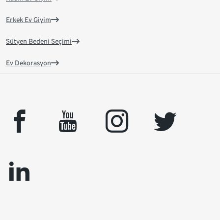
Erkek Ev Giyim
Sütyen Bedeni Seçimi
Ev Dekorasyon
facebook
youtube
instagram
twitter
linkedin