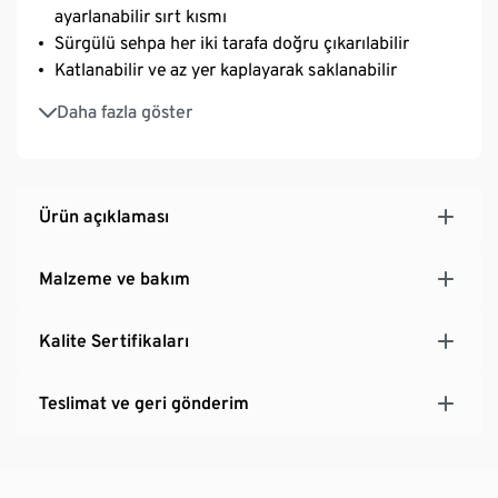
ayarlanabilir sırt kısmı
Sürgülü sehpa her iki tarafa doğru çıkarılabilir
Katlanabilir ve az yer kaplayarak saklanabilir
Liegefläche aus pflegeleichtem, schnell
Daha fazla göster
trocknendem und elastischem Textilen, keine
Polsterauflage nötig
Zahmetsizce itmek için 2 tekerlekli ve alt tutacaklı
Zemin koruyucular dahildir
Ürün açıklaması
Tik görünümlü, yağlanmış masif ahşaptan
UV ışınlarına ve hava koşullarına dayanıklı
Malzeme ve bakım
Kalite Sertifikaları
Teslimat ve geri gönderim