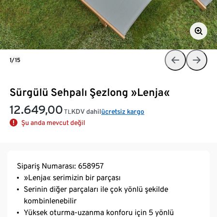
1/15
Sürgülü Sehpalı Şezlong »Lenja«
12.649,00
KDV dahil
ücretsiz kargo
TL
Şu anda mevcut değil
Sipariş Numarası: 658957
»Lenja« serimizin bir parçası
Serinin diğer parçaları ile çok yönlü şekilde
kombinlenebilir
Yüksek oturma-uzanma konforu için 5 yönlü