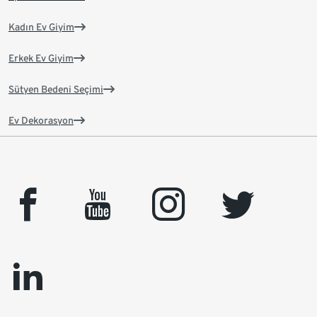
Kadın Ev Giyim
Erkek Ev Giyim
Sütyen Bedeni Seçimi
Ev Dekorasyon
facebook
youtube
instagram
twitter
linkedin