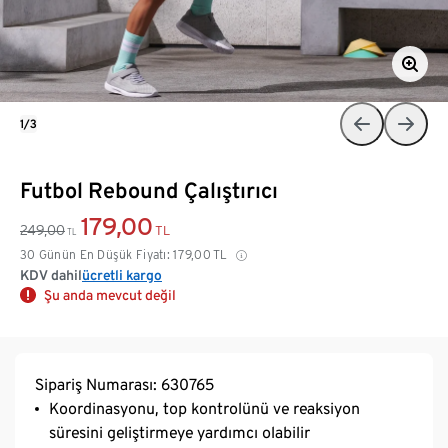
1/3
Futbol Rebound Çalıştırıcı
179,00
249,00
TL
TL
30 Günün En Düşük Fiyatı:
179,00
TL
KDV dahil
ücretli kargo
Şu anda mevcut değil
Sipariş Numarası: 630765
Koordinasyonu, top kontrolünü ve reaksiyon
süresini geliştirmeye yardımcı olabilir