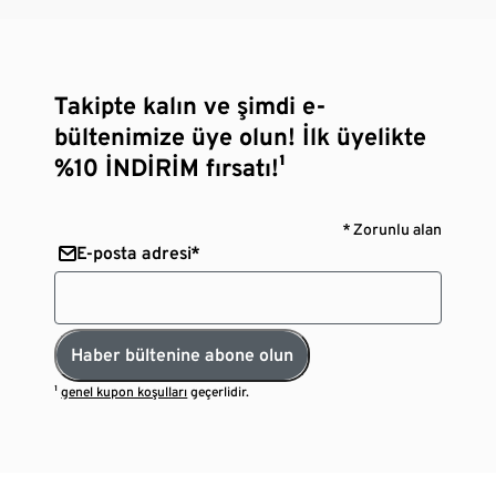
Takipte kalın ve şimdi e-
bültenimize üye olun! İlk üyelikte
%10 İNDİRİM fırsatı!¹
* Zorunlu alan
E-posta adresi*
Haber bültenine abone olun
¹
genel kupon koşulları
geçerlidir.