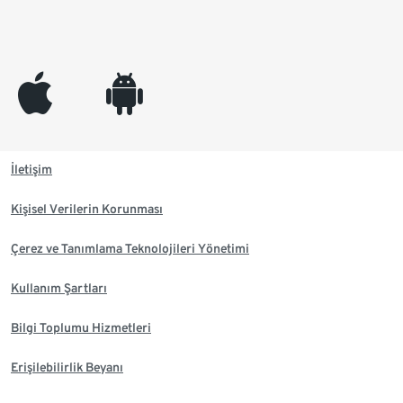
appleinc
android
İletişim
Kişisel Verilerin Korunması
Çerez ve Tanımlama Teknolojileri Yönetimi
Kullanım Şartları
Bilgi Toplumu Hizmetleri
Erişilebilirlik Beyanı