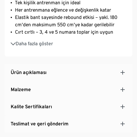
Tek kişilik antrenman için ideal
Her antrenmana eğlence ve değişkenlik katar
Elastik bant sayesinde rebound etkisi – yakl. 180
cm'den maksimum 550 cm'ye kadar gerilebilir
Cırt cırtlı – 3, 4 ve 5 numara toplar için uygun
Uzunluğu ayarlanabilen, rahat neopren kalça
Daha fazla göster
kemeri, yakl. 65–95 cm
İleri geri koşmak gerekmez
Top dahil değildir
Ürün açıklaması
Malzeme
Kalite Sertifikaları
Teslimat ve geri gönderim