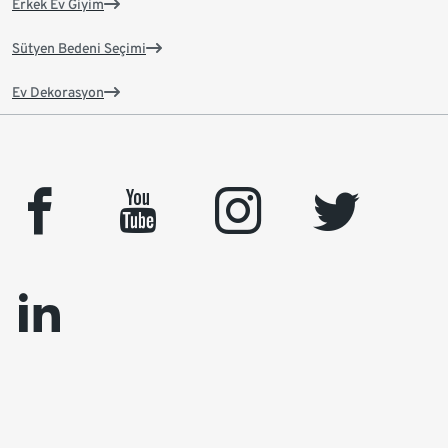
Erkek Ev Giyim
Sütyen Bedeni Seçimi
Ev Dekorasyon
facebook
youtube
instagram
twitter
linkedin