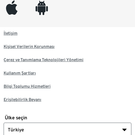
appleinc
android
İletişim
Kişisel Verilerin Korunması
Çerez ve Tanımlama Teknolojileri Yönetimi
Kullanım Şartları
Bilgi Toplumu Hizmetleri
Erişilebilirlik Beyanı
Ülke seçin
Türkiye