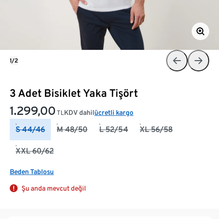
1/2
3 Adet Bisiklet Yaka Tişört
1.299,00
KDV dahil
ücretli kargo
TL
S 44/46
M 48/50
L 52/54
XL 56/58
XXL 60/62
Beden Tablosu
Şu anda mevcut değil