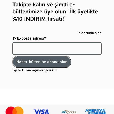
Takipte kalın ve şimdi e-
bültenimize üye olun! İlk üyelikte
%10 İNDİRİM fırsatı!¹
* Zorunlu alan
E-posta adresi*
Haber bültenine abone olun
¹
genel kupon koşulları
geçerlidir.