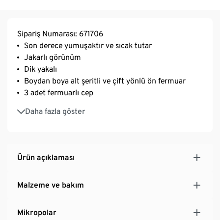
Sipariş Numarası: 671706
Son derece yumuşaktır ve sıcak tutar
Jakarlı görünüm
Dik yakalı
Boydan boya alt şeritli ve çift yönlü ön fermuar
3 adet fermuarlı cep
Optimum hareket özgürlüğü için reglan kollar
Daha fazla göster
Uzun sırt detaylı hafif bele oturan kesim
Ürün açıklaması
Malzeme ve bakım
Mikropolar