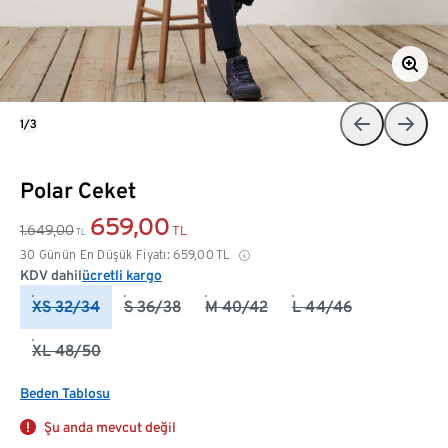
1/3
Polar Ceket
659,00
1.649,00
TL
TL
30 Günün En Düşük Fiyatı:
659,00
TL
KDV dahil
ücretli kargo
XS 32/34
S 36/38
M 40/42
L 44/46
XL 48/50
Beden Tablosu
Şu anda mevcut değil