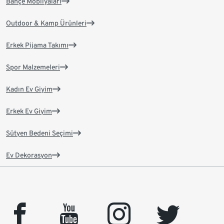
Bahçe Mobilyaları
Outdoor & Kamp Ürünleri
Erkek Pijama Takımı
Spor Malzemeleri
Kadın Ev Giyim
Erkek Ev Giyim
Sütyen Bedeni Seçimi
Ev Dekorasyon
facebook
youtube
instagram
twitter