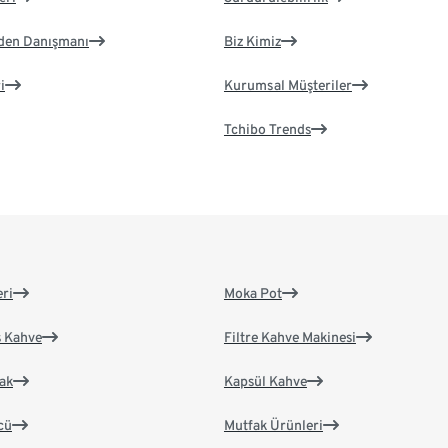
eden Danışmanı
Biz Kimiz
i
Kurumsal Müşteriler
Tchibo Trends
eri
Moka Pot
s Kahve
Filtre Kahve Makinesi
ak
Kapsül Kahve
cü
Mutfak Ürünleri