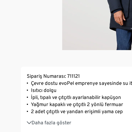
Sipariş Numarası: 711121
Çevre dostu evoPel emprenye sayesinde su it
Isıtıcı dolgu
İpli, tıpalı ve çıtçıtlı ayarlanabilir kapüşon
Yağmur kapaklı ve çıtçıtlı 2 yönlü fermuar
2 adet çıtçıtlı ve yandan erişimli yama cep
Göğüs hizasında çıtçıtlı 2 yırtmaçlı cep
Daha fazla göster
İç cep