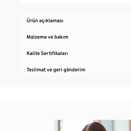
Yüksek yaka
Nervürlü manşetler
Düz, rahat kesim
Ürün açıklaması
Arkada biraz daha uzun kesim
Malzeme ve bakım
Kalite Sertifikaları
Teslimat ve geri gönderim