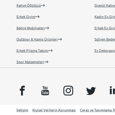
Kahve Öğütücü
Granül Kahv
Erkek Giyim
Kadın Ev Giy
Bahçe Mobilyaları
Erkek Ev Giy
Outdoor & Kamp Ürünleri
Sütyen Bede
Erkek Pijama Takımı
Ev Dekorasy
Spor Malzemeleri
facebook
youtube
instagram
twitter
link
İletişim
Kişisel Verilerin Korunması
Çerez ve Tanımlama Te