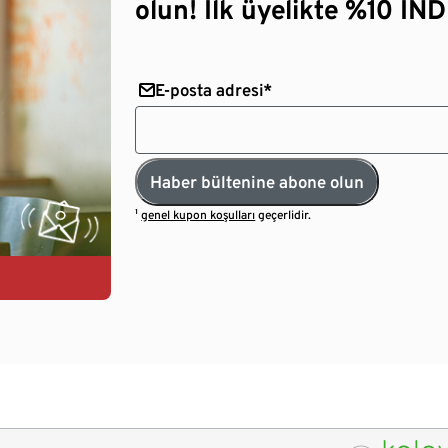
olun! İlk üyelikte %10 İNDİ
E-posta adresi*
Haber bültenine abone olun
¹
genel kupon koşulları
geçerlidir.