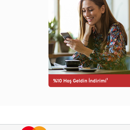
%10 Hoş Geldin İndirimi¹