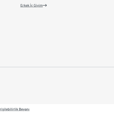
Erkek İç Giyim
rişilebilirlik Beyanı