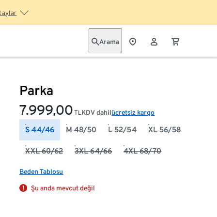
taylar
Arama
Parka
7.999,00
KDV dahil
ücretsiz kargo
TL
S 44/46
M 48/50
L 52/54
XL 56/58
XXL 60/62
3XL 64/66
4XL 68/70
Beden Tablosu
Şu anda mevcut değil