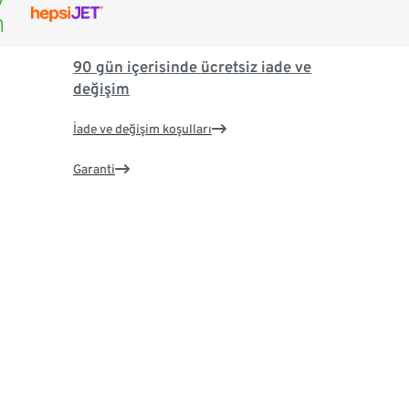
90 gün içerisinde ücretsiz iade ve
değişim
İade ve değişim koşulları
Garanti