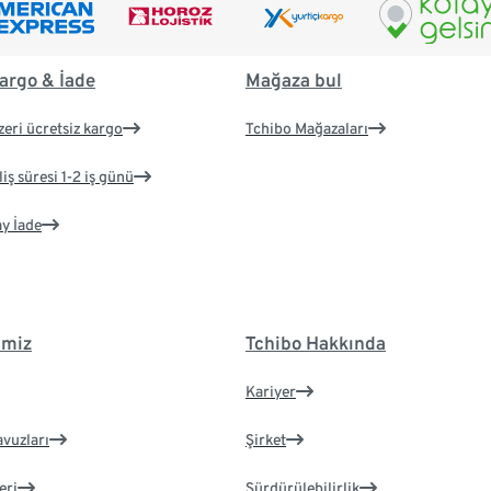
argo & İade
Mağaza bul
zeri ücretsiz kargo
Tchibo Mağazaları
iş süresi 1-2 iş günü
ay İade
imiz
Tchibo Hakkında
Kariyer
avuzları
Şirket
eri
Sürdürülebilirlik