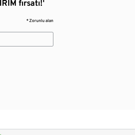
RİM fırsatı!¹
* Zorunlu alan