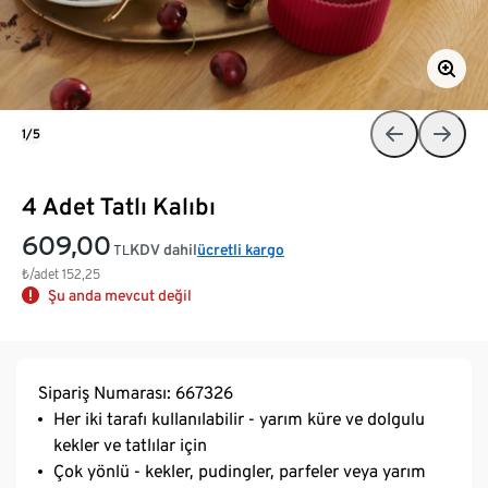
1/5
4 Adet Tatlı Kalıbı
609,00
KDV dahil
ücretli kargo
TL
₺/adet
152,25
Şu anda mevcut değil
Sipariş Numarası: 667326
Her iki tarafı kullanılabilir - yarım küre ve dolgulu
kekler ve tatlılar için
Çok yönlü - kekler, pudingler, parfeler veya yarım