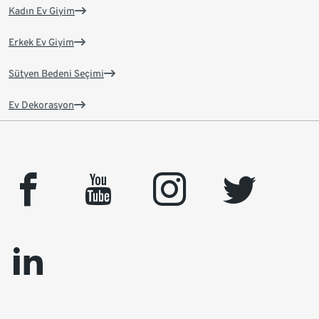
Kadın Ev Giyim
Erkek Ev Giyim
Sütyen Bedeni Seçimi
Ev Dekorasyon
facebook
youtube
instagram
twitter
linkedin