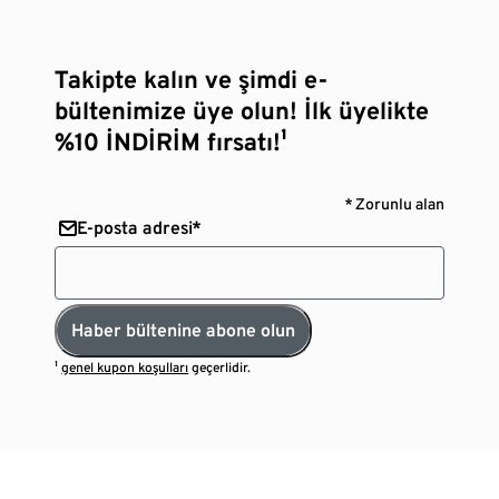
Takipte kalın ve şimdi e-
bültenimize üye olun! İlk üyelikte
%10 İNDİRİM fırsatı!¹
* Zorunlu alan
E-posta adresi*
Haber bültenine abone olun
¹
genel kupon koşulları
geçerlidir.