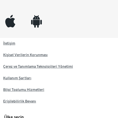
appleinc
android
İletişim
Kişisel Verilerin Korunması
Çerez ve Tanımlama Teknolojileri Yönetimi
Kullanım Şartları
Bilgi Toplumu Hizmetleri
Erişilebilirlik Beyanı
Ülke seçin