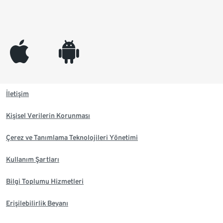
appleinc
android
İletişim
Kişisel Verilerin Korunması
Çerez ve Tanımlama Teknolojileri Yönetimi
Kullanım Şartları
Bilgi Toplumu Hizmetleri
Erişilebilirlik Beyanı