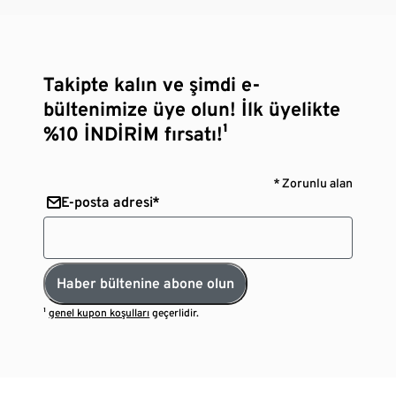
Takipte kalın ve şimdi e-
bültenimize üye olun! İlk üyelikte
%10 İNDİRİM fırsatı!¹
* Zorunlu alan
E-posta adresi*
Haber bültenine abone olun
¹
genel kupon koşulları
geçerlidir.