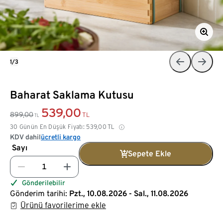
1/3
Baharat Saklama Kutusu
539,00
899,00
TL
TL
30 Günün En Düşük Fiyatı:
539,00
TL
KDV dahil
ücretli kargo
Sayı
Sepete Ekle
Gönderilebilir
Gönderim tarihi:
Pzt., 10.08.2026 - Sal., 11.08.2026
Ürünü favorilerime ekle