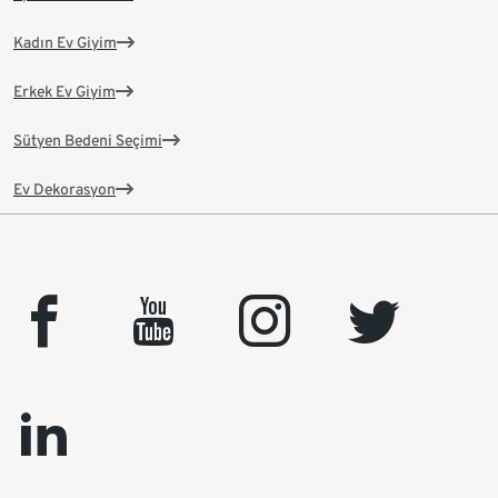
Kadın Ev Giyim
Erkek Ev Giyim
Sütyen Bedeni Seçimi
Ev Dekorasyon
facebook
youtube
instagram
twitter
linkedin