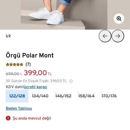
1/2
Örgü Polar Mont
(7)
399,00
659,00
TL
TL
30 Günün En Düşük Fiyatı:
399,00
TL
KDV dahil
ücretli kargo
122/128
134/140
146/152
158/164
170/176
Beden Tablosu
Şu anda mevcut değil