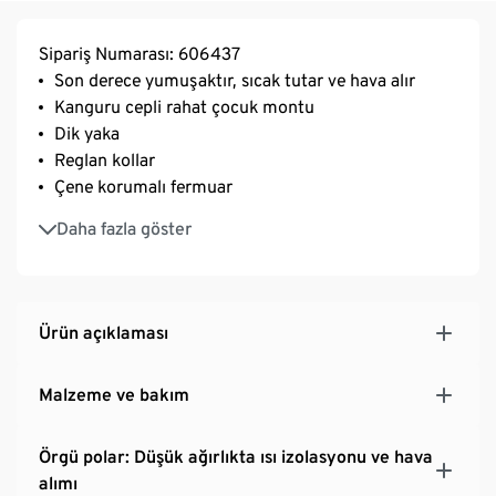
Sipariş Numarası: 606437
Son derece yumuşaktır, sıcak tutar ve hava alır
Kanguru cepli rahat çocuk montu
Dik yaka
Reglan kollar
Çene korumalı fermuar
Yumuşak şardonlanmış iç kısım sayesinde optimum
Daha fazla göster
ısı yalıtımı
Yakası, etek ucu, kol ağızları ve fermuarı fitilli
Ürün açıklaması
Malzeme ve bakım
Örgü polar: Düşük ağırlıkta ısı izolasyonu ve hava
alımı