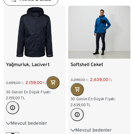
Yağmurluk, Lacivert
Softshell Ceket
2.639,00
3.299,00
TL
TL
2.159,00
2.699,00
TL
TL
30 Günün En Düşük Fiyatı:
2.159,00
TL
30 Günün En Düşük Fiyatı:
2.639,00
TL
Mevcut bedenler
XS
S
M
L
XL
Mevcut bedenler
S 44/46
M 48/50