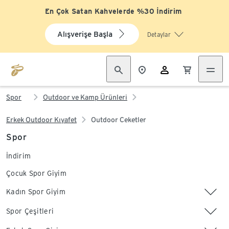
En Çok Satan Kahvelerde %30 İndirim
Alışverişe Başla
Detaylar
Spor
Outdoor ve Kamp Ürünleri
Erkek Outdoor Kıyafet
Outdoor Ceketler
Spor
İndirim
Çocuk Spor Giyim
Kadın Spor Giyim
Spor Çeşitleri