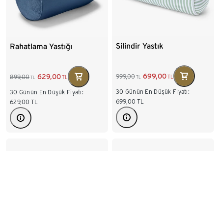
Silindir Yastık
Rahatlama Yastığı
699,00
629,00
999,00
899,00
TL
TL
TL
TL
30 Günün En Düşük Fiyatı:
30 Günün En Düşük Fiyatı:
699,00
TL
629,00
TL