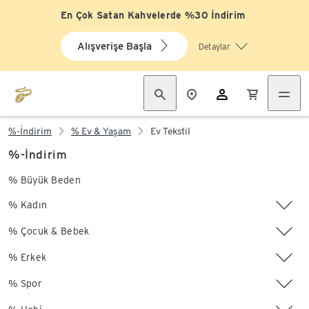
En Çok Satan Kahvelerde %30 İndirim
Alışverişe Başla
Detaylar
%-İndirim
% Ev & Yaşam
Ev Tekstil
%-İndirim
% Büyük Beden
% Kadın
% Çocuk & Bebek
% Erkek
% Spor