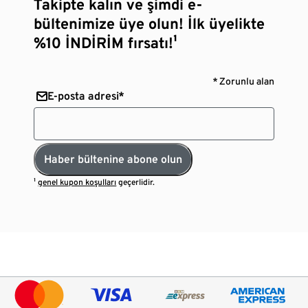
Takipte kalın ve şimdi e-
bültenimize üye olun! İlk üyelikte
%10 İNDİRİM fırsatı!¹
* Zorunlu alan
E-posta adresi*
Haber bültenine abone olun
¹
genel kupon koşulları
geçerlidir.