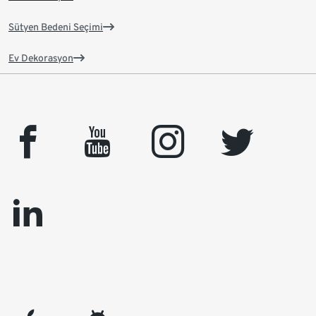
Sütyen Bedeni Seçimi
Ev Dekorasyon
facebook
youtube
instagram
twitter
linkedin