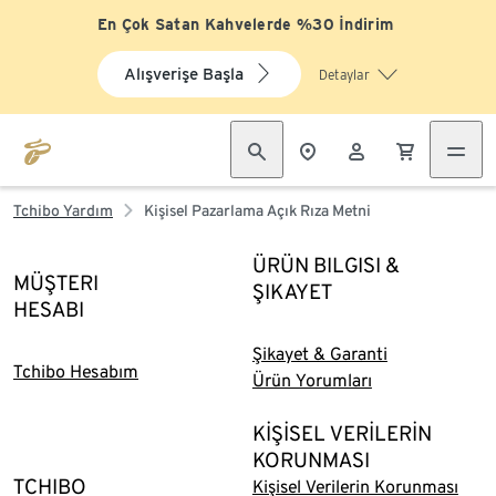
En Çok Satan Kahvelerde %30 İndirim
Alışverişe Başla
Detaylar
Tchibo Yardım
Kişisel Pazarlama Açık Rıza Metni
ÜRÜN BILGISI &
MÜŞTERI
ŞIKAYET
HESABI
Şikayet & Garanti
Tchibo Hesabım
Ürün Yorumları
KİŞİSEL VERİLERİN
KORUNMASI
TCHIBO
Kişisel Verilerin Korunması