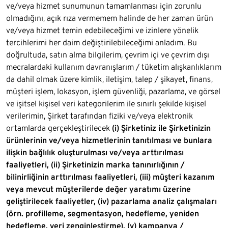
ve/veya hizmet sunumunun tamamlanması için zorunlu
olmadığını, açık rıza vermemem halinde de her zaman ürün
ve/veya hizmet temin edebileceğimi ve izinlere yönelik
tercihlerimi her daim değiştirilebileceğimi anladım. Bu
doğrultuda, satın alma bilgilerim, çevrim içi ve çevrim dışı
mecralardaki kullanım davranışlarım / tüketim alışkanlıklarım
da dahil olmak üzere kimlik, iletişim, talep / şikayet, finans,
müşteri işlem, lokasyon, işlem güvenliği, pazarlama, ve görsel
ve işitsel kişisel veri kategorilerim ile sınırlı şekilde kişisel
verilerimin, Şirket tarafından fiziki ve/veya elektronik
ortamlarda gerçekleştirilecek
(i) Şirketiniz ile Şirketinizin
ürünlerinin ve/veya hizmetlerinin tanıtılması ve bunlara
ilişkin bağlılık oluşturulması ve/veya arttırılması
faaliyetleri, (ii) Şirketinizin marka tanınırlığının /
bilinirliğinin arttırılması faaliyetleri, (iii) müşteri kazanım
veya mevcut müşterilerde değer yaratımı üzerine
geliştirilecek faaliyetler, (iv) pazarlama analiz çalışmaları
(örn. profilleme, segmentasyon, hedefleme, yeniden
hedefleme, veri zenginleştirme), (v) kampanya /