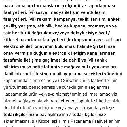
pazarlama performanslarının ölçümü ve raporlanması
faaliyetleri, (vi) sosyal medya iletişim ve etkileşim
faaliyetleri, (vii) reklam, kampanya, teklif, tanıtım, anket,
çekiliş, yarışma, etkinlik, hediye kuponu, promosyon ve
sair her türlü doğrudan ve/veya dolaylı kişiye özel /
kitlesel pazarlama faaliyetleri (bu kapsamda ayrıca ticari
elektronik ileti onayımın bulunması halinde Şirketinize
onay vermiş olduğum elektronik iletişim kanallarından
tarafımla iletişime geçilmesi de dahil) ve (viii) anlık
bildirim (push noticifation) ve mağaza bul uygulamaları
dahil internet sitesi ve mobil uygulama servisleri yönetimi
kapsamında işlenmesine ve (i) Şirketinizin iş faaliyetlerinin
yürütülmesi, denetlenmesi ve sürekliliğinin sağlanması
kapsamında ürün ve/veya hizmet temin edilmesi amacıyla
hizmet sağlayıcı olarak hareket eden topluluk şirketlerinizin
de dahil olduğu yurt içinde ve/veya yurt dışında yerleşik
tedarikçilerinizle
paylaşılmasına /
tedarikçilerinize
aktarılmasına, (ii) Kişiselleştirilmiş Pazarlama Faaliyetleri’nin