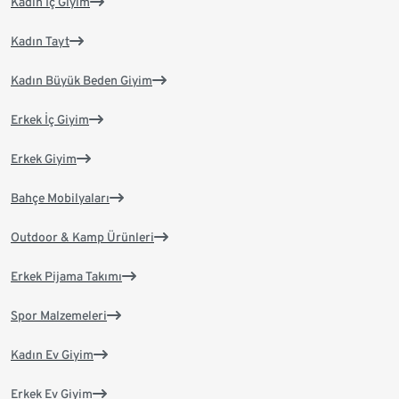
Kadın İç Giyim
Kadın Tayt
Kadın Büyük Beden Giyim
Erkek İç Giyim
Erkek Giyim
Bahçe Mobilyaları
Outdoor & Kamp Ürünleri
Erkek Pijama Takımı
Spor Malzemeleri
Kadın Ev Giyim
Erkek Ev Giyim