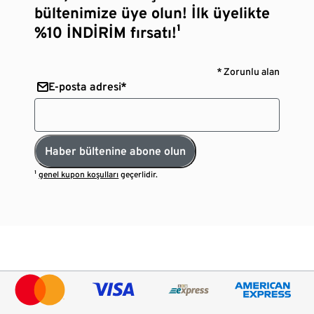
bültenimize üye olun! İlk üyelikte
%10 İNDİRİM fırsatı!¹
* Zorunlu alan
E-posta adresi*
Haber bültenine abone olun
¹
genel kupon koşulları
geçerlidir.