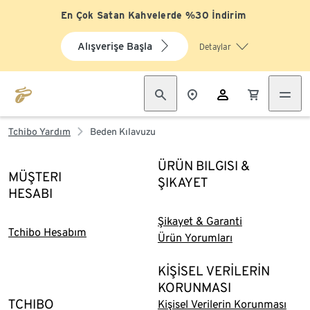
En Çok Satan Kahvelerde %30 İndirim
Alışverişe Başla
Detaylar
Tchibo Yardım
Beden Kılavuzu
ÜRÜN BILGISI &
MÜŞTERI
ŞIKAYET
HESABI
Şikayet & Garanti
Tchibo Hesabım
Ürün Yorumları
KİŞİSEL VERİLERİN
KORUNMASI
TCHIBO
Kişisel Verilerin Korunması