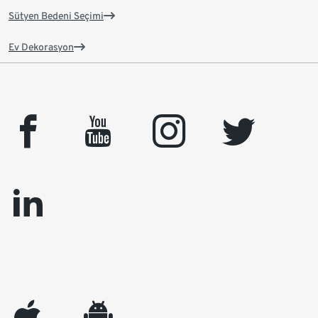
Sütyen Bedeni Seçimi
Ev Dekorasyon
facebook
youtube
instagram
twitter
linkedin
appleinc
android