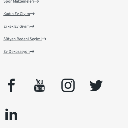
Spor Malzemeleri
Kadın Ev Giyim
Erkek Ev Giyim
Sütyen Bedeni Seçimi
Ev Dekorasyon
facebook
youtube
instagram
twitter
linkedin