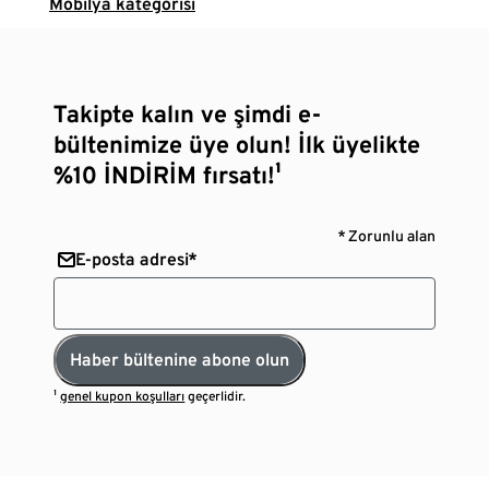
Mobilya kategorisi
Takipte kalın ve şimdi e-
bültenimize üye olun! İlk üyelikte
%10 İNDİRİM fırsatı!¹
* Zorunlu alan
E-posta adresi*
Haber bültenine abone olun
¹
genel kupon koşulları
geçerlidir.