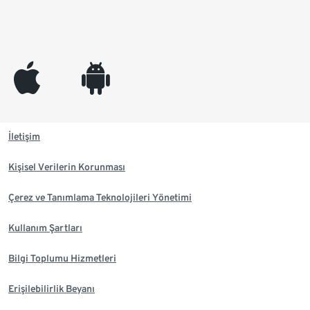
appleinc
android
İletişim
Kişisel Verilerin Korunması
Çerez ve Tanımlama Teknolojileri Yönetimi
Kullanım Şartları
Bilgi Toplumu Hizmetleri
Erişilebilirlik Beyanı