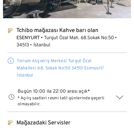
Tchibo mağazası Kahve barı olan
tchibo_logo
ESENYURT
Turgut Özal Mah. 68.Sokak No:50
34513
İstanbul
Torium Alışveriş Merkezi Turgut Özal
Mahallesi 68. Sokak No:50 34513 Esenyurt/
İstanbul
Bugün 10:00 ila 22:00 arası açık*
* Açılış saatleri resmi tatil günlerinde geçerli
olmayabilir.
Mağazadaki Servisler
tchibo_logo