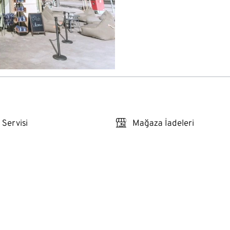
store_return
 Servisi
Mağaza İadeleri