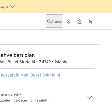
taylar
Arama
ahve barı olan
ah. Buket Sk No:14
34742
İstanbul
i Kozyatağı Mah. Buket Sok No:14
arası açık*
l günlerinde geçerli olmayabilir.