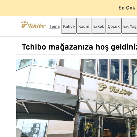
En Çok
Tema
Kahve
Kadın
Erkek
Çocuk
Ev, Ya
Tchibo mağazanıza hoş geldini