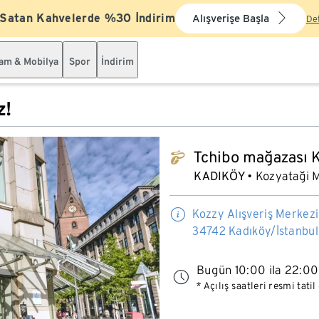
 Satan Kahvelerde %30 İndirim
Alışverişe Başla
De
şam & Mobilya
Spor
İndirim
z!
Tchibo mağazası K
tchibo_logo
KADIKÖY
Kozyataği M
Kozzy Alışveriş Merkez
34742 Kadıköy/İstanbul
Bugün 10:00 ila 22:00 
* Açılış saatleri resmi tati