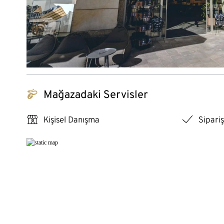
tchibo_logo
Mağazadaki Servisler
personal_services
checkmark
Kişisel Danışma
Sipariş