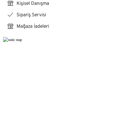
personal_services
Kişisel Danışma
checkmark
Sipariş Servisi
store_return
Mağaza İadeleri