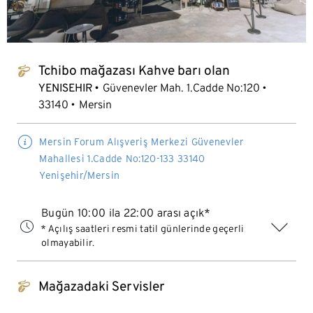
Tchibo mağazası Kahve barı olan
tchibo_logo
YENISEHIR
Güvenevler Mah. 1.Cadde No:120
33140
Mersin
Mersin Forum Alışveriş Merkezi Güvenevler
Mahallesi 1.Cadde No:120-133 33140
Yenişehir/Mersin
Bugün 10:00 ila 22:00 arası açık*
* Açılış saatleri resmi tatil günlerinde geçerli
olmayabilir.
Mağazadaki Servisler
tchibo_logo